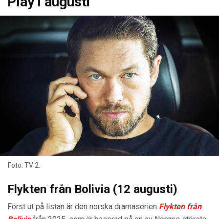
Play i augusti
Foto: TV 2.
Flykten från Bolivia (12 augusti)
Först ut på listan är den norska dramaserien
Flykten från