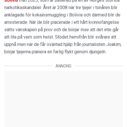
Bolivia
från 2025, som är baserad på en av Norges största
narkotikaskandaler. Året är 2008 när tre tjejer i tonåren blir
anklagade för kokainsmuggling i Bolivia och därmed blir de
arresterade. När de blir placerade i ett hårt kvinnofängelse
sätts vänskapen på prov och de börjar inse att det inte går
att lita på vem som helst. Stödet hemifrån blir svårare att
uppnå men när de får oväntad hjälp från journalisten Joakim,
börjar tjejerna planera en farlig flykt genom djungeln.
ANNONS