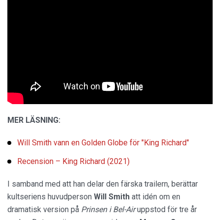
MER LÄSNING:
Will Smith vann en Golden Globe för "King Richard"
Recension – King Richard (2021)
I samband med att han delar den färska trailern, berättar
kultseriens huvudperson
Will
Smith
att idén om en
dramatisk version på
Prinsen i Bel-Air
uppstod för tre år