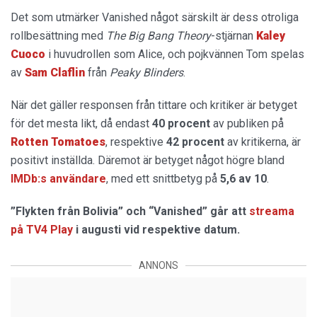
Det som utmärker Vanished något särskilt är dess otroliga
rollbesättning med
The Big Bang Theory
-stjärnan
Kaley
Cuoco
i huvudrollen som Alice, och pojkvännen Tom spelas
av
Sam Claflin
från
Peaky Blinders
.
När det gäller responsen från tittare och kritiker är betyget
för det mesta likt, då endast
40 procent
av publiken på
Rotten Tomatoes
, respektive
42 procent
av kritikerna, är
positivt inställda. Däremot är betyget något högre bland
IMDb:s användare
, med ett snittbetyg på
5,6 av 10
.
”Flykten från Bolivia” och “Vanished” går att
streama
på TV4 Play
i augusti vid respektive datum.
ANNONS