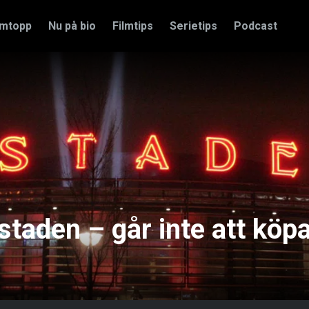
amtopp
Nu på bio
Filmtips
Serietips
Podcast
staden – går inte att köp