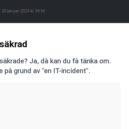
:
20 januari 2024 kl. 09:50
 säkrad
r säkrade? Ja, då kan du få tänka om.
 på grund av "en IT-incident".