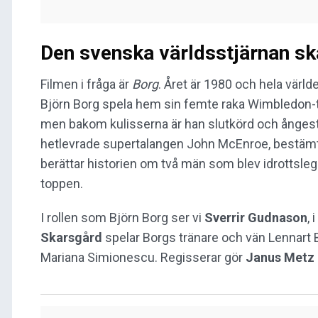
Den svenska världsstjärnan ska
Filmen i fråga är
Borg
. Året är 1980 och hela värld
Björn Borg spela hem sin femte raka Wimbledon-titel
men bakom kulisserna är han slutkörd och ångestri
hetlevrade supertalangen John McEnroe, bestämt s
berättar historien om två män som blev idrottsleg
toppen.
I rollen som Björn Borg ser vi
Sverrir
Gudnason
,
Skarsgård
spelar Borgs tränare och vän Lennart B
Mariana Simionescu. Regisserar gör
Janus Metz