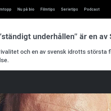
amtopp
Nu på bio
Filmtips
Serietips
Podcast
”ständigt underhållen” är en av
ivalitet och en av svensk idrotts största 
lse.