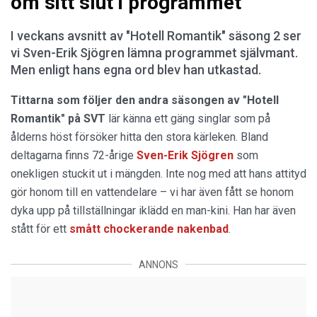
om sitt slut i programmet
I veckans avsnitt av "Hotell Romantik" säsong 2 ser
vi Sven-Erik Sjögren lämna programmet självmant.
Men enligt hans egna ord blev han utkastad.
Tittarna som följer den andra säsongen av "Hotell
Romantik" på SVT
lär känna ett gäng singlar som på
ålderns höst försöker hitta den stora kärleken. Bland
deltagarna finns 72-årige
Sven-Erik Sjögren
som
onekligen stuckit ut i mängden. Inte nog med att hans attityd
gör honom till en vattendelare – vi har även fått se honom
dyka upp på tillställningar iklädd en man-kini. Han har även
stått för ett
smått chockerande nakenbad
.
ANNONS