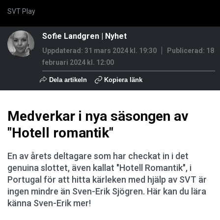
SVT Play
Sofie Landgren
|
Nyhet
Uppdaterad: 31 mars 2024 kl. 19:30
Publicerad:
18
februari 2024 kl. 12:00
Dela artikeln
Kopiera länk
Medverkar i nya säsongen av
"Hotell romantik"
En av årets deltagare som har checkat in i det
genuina slottet, även kallat "Hotell Romantik", i
Portugal för att hitta kärleken med hjälp av SVT är
ingen mindre än Sven-Erik Sjögren. Här kan du lära
känna Sven-Erik mer!