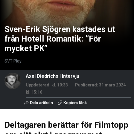
Sven-Erik Sjögren kastades ut
från Hotell Romantik: ”För
mycket PK”
SVT Play
Axel Diedrichs
|
Intervju
Uppdaterad: kl. 19:33
Publicerad:
31 mars 2024
kl. 15:16
Dela artikeln
Kopiera länk
Deltagaren berättar för Filmtopp