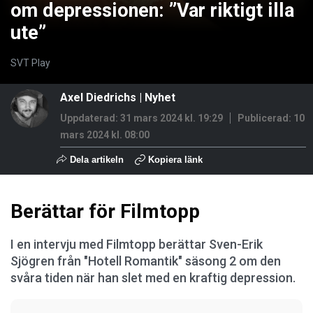
om depressionen: ”Var riktigt illa
ute”
SVT Play
Axel Diedrichs
|
Nyhet
Uppdaterad: 31 mars 2024 kl. 19:29
Publicerad:
10
mars 2024 kl. 08:00
Dela artikeln
Kopiera länk
Berättar för Filmtopp
I en intervju med Filmtopp berättar Sven-Erik
Sjögren från "Hotell Romantik" säsong 2 om den
svåra tiden när han slet med en kraftig depression.