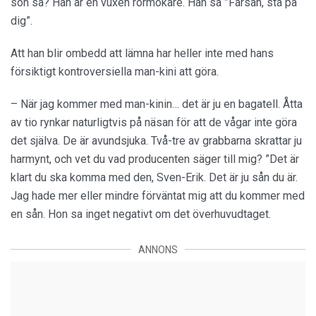
son sa? Han är en vuxen rörmokare. Han sa ”Farsan, stå på
dig”.
Att han blir ombedd att lämna har heller inte med hans
försiktigt kontroversiella man-kini att göra.
– När jag kommer med man-kinin… det är ju en bagatell. Åtta
av tio rynkar naturligtvis på näsan för att de vågar inte göra
det själva. De är avundsjuka. Två-tre av grabbarna skrattar ju
harmynt, och vet du vad producenten säger till mig? ”Det är
klart du ska komma med den, Sven-Erik. Det är ju sån du är.
Jag hade mer eller mindre förväntat mig att du kommer med
en sån. Hon sa inget negativt om det överhuvudtaget.
ANNONS