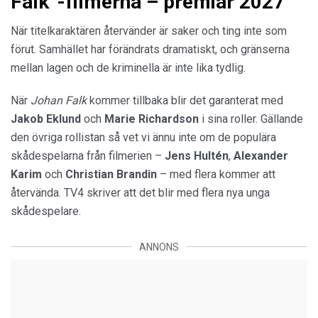
Falk”-filmerna – premiär 2027
När titelkaraktären återvänder är saker och ting inte som
förut. Samhället har förändrats dramatiskt, och gränserna
mellan lagen och de kriminella är inte lika tydlig.
När
Johan Falk
kommer tillbaka blir det garanterat med
Jakob Eklund
och
Marie Richardson
i sina roller. Gällande
den övriga rollistan så vet vi ännu inte om de populära
skådespelarna från filmerien –
Jens Hultén
,
Alexander
Karim
och
Christian Brandin
– med flera kommer att
återvända. TV4 skriver att det blir med flera nya unga
skådespelare.
ANNONS