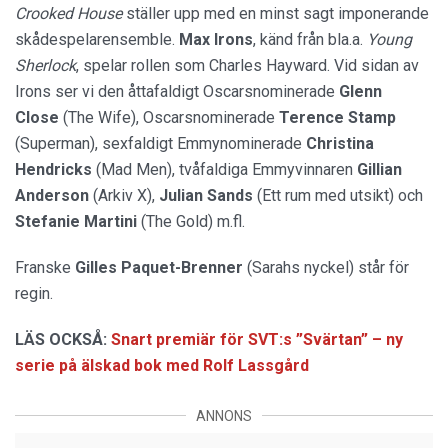
Crooked House
ställer upp med en minst sagt imponerande
skådespelarensemble.
Max Irons
, känd från bla.a.
Young
Sherlock
, spelar rollen som Charles Hayward. Vid sidan av
Irons ser vi den åttafaldigt Oscarsnominerade
Glenn
Close
(The Wife), Oscarsnominerade
Terence Stamp
(Superman), sexfaldigt Emmynominerade
Christina
Hendricks
(Mad Men), tvåfaldiga Emmyvinnaren
Gillian
Anderson
(Arkiv X),
Julian Sands
(Ett rum med utsikt) och
Stefanie Martini
(The Gold) m.fl.
Franske
Gilles Paquet-Brenner
(Sarahs nyckel) står för
regin.
LÄS OCKSÅ:
Snart premiär för SVT:s ”Svärtan” – ny
serie på älskad bok med Rolf Lassgård
ANNONS