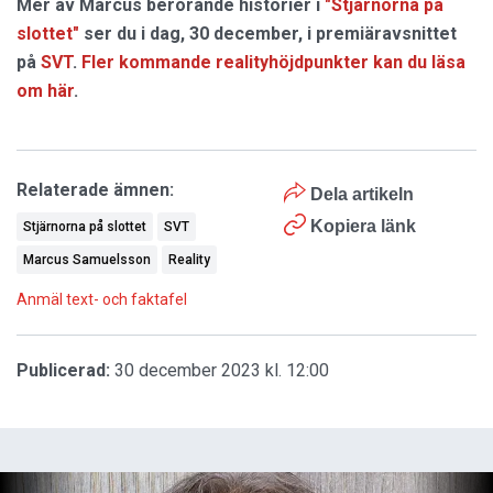
Mer av Marcus berörande historier i
"Stjärnorna på
slottet"
ser du i dag,
30 december,
i premiäravsnittet
på
SVT
.
Fler kommande realityhöjdpunkter kan du läsa
om här
.
Relaterade ämnen:
Dela artikeln
Kopiera länk
Stjärnorna på slottet
SVT
Marcus Samuelsson
Reality
Anmäl text- och faktafel
Publicerad:
30 december 2023 kl. 12:00