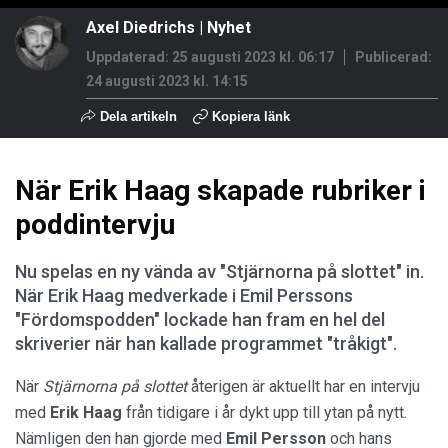
Axel Diedrichs
|
Nyhet
Uppdaterad: 25 augusti 2023 kl. 06:17
Publicerad:
24 augusti 2023 kl. 14:15
Dela artikeln
Kopiera länk
När Erik Haag skapade rubriker i
poddintervju
Nu spelas en ny vända av "Stjärnorna på slottet" in.
När Erik Haag medverkade i Emil Perssons
"Fördomspodden" lockade han fram en hel del
skriverier när han kallade programmet "tråkigt".
När
Stjärnorna på slottet
återigen är aktuellt har en intervju
med
Erik Haag
från tidigare i år dykt upp till ytan på nytt.
Nämligen den han gjorde med
Emil Persson
och hans