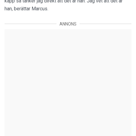
käpp så tänker jag direkt att det är han. Jag vet att det är
han, berättar Marcus.
ANNONS