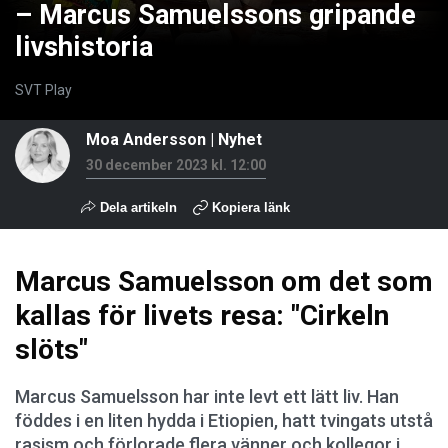
– Marcus Samuelssons gripande
livshistoria
SVT Play
Moa Andersson
|
Nyhet
30 december 2023 kl. 12:00
Dela artikeln
Kopiera länk
Marcus Samuelsson om det som
kallas för livets resa: "Cirkeln
slöts"
Marcus Samuelsson har inte levt ett lätt liv. Han
föddes i en liten hydda i Etiopien, hatt tvingats utstå
rasism och förlorade flera vänner och kollegor i