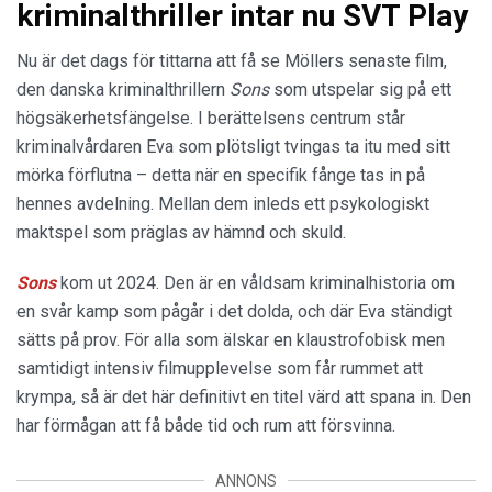
kriminalthriller intar nu SVT Play
Nu är det dags för tittarna att få se Möllers senaste film,
den danska kriminalthrillern
Sons
som utspelar sig på ett
högsäkerhetsfängelse. I berättelsens centrum står
kriminalvårdaren Eva som plötsligt tvingas ta itu med sitt
mörka förflutna – detta när en specifik fånge tas in på
hennes avdelning. Mellan dem inleds ett psykologiskt
maktspel som präglas av hämnd och skuld.
Sons
kom ut 2024. Den är en våldsam kriminalhistoria om
en svår kamp som pågår i det dolda, och där Eva ständigt
sätts på prov. För alla som älskar en klaustrofobisk men
samtidigt intensiv filmupplevelse som får rummet att
krympa, så är det här definitivt en titel värd att spana in. Den
har förmågan att få både tid och rum att försvinna.
ANNONS