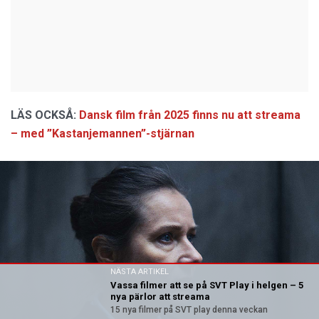
LÄS OCKSÅ:
Dansk film från 2025 finns nu att streama
– med ”Kastanjemannen”-stjärnan
NÄSTA ARTIKEL
Vassa filmer att se på SVT Play i helgen – 5
nya pärlor att streama
15 nya filmer på SVT play denna veckan