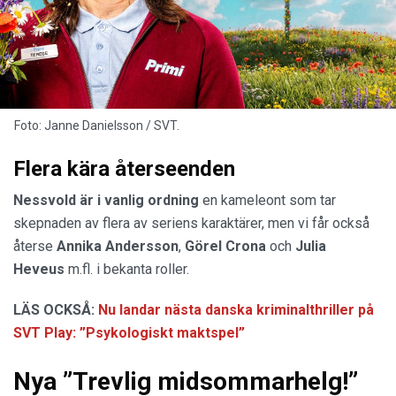
Foto: Janne Danielsson / SVT.
Flera kära återseenden
Nessvold är i vanlig ordning
en kameleont som tar
skepnaden av flera av seriens karaktärer, men vi får också
återse
Annika Andersson
,
Görel Crona
och
Julia
Heveus
m.fl. i bekanta roller.
LÄS OCKSÅ:
Nu landar nästa danska kriminalthriller på
SVT Play: ”Psykologiskt maktspel”
Nya ”Trevlig midsommarhelg!”