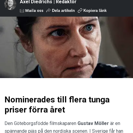
Axel Diedrichs | Redaktör
Maila oss
Dela artikeln
Kopiera länk
Nominerades till flera tunga
priser förra året
Den Göteborgsfödde filmskaparen
Gustav Möller
är en
spännande pjäs på den nordiska scenen. I Sverige får han