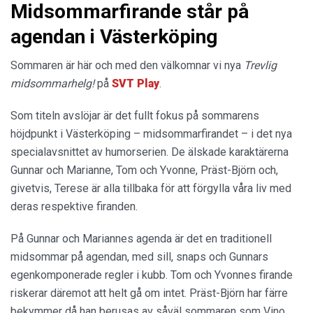
Midsommarfirande står på
agendan i Västerköping
Sommaren är här och med den välkomnar vi nya
Trevlig
midsommarhelg!
på
SVT Play
.
Som titeln avslöjar är det fullt fokus på sommarens
höjdpunkt i Västerköping – midsommarfirandet – i det nya
specialavsnittet av humorserien. De älskade karaktärerna
Gunnar och Marianne, Tom och Yvonne, Präst-Björn och,
givetvis, Terese är alla tillbaka för att förgylla våra liv med
deras respektive firanden.
På Gunnar och Mariannes agenda är det en traditionell
midsommar på agendan, med sill, snaps och Gunnars
egenkomponerade regler i kubb. Tom och Yvonnes firande
riskerar däremot att helt gå om intet. Präst-Björn har färre
bekymmer då han berusas av såväl sommaren som Vino