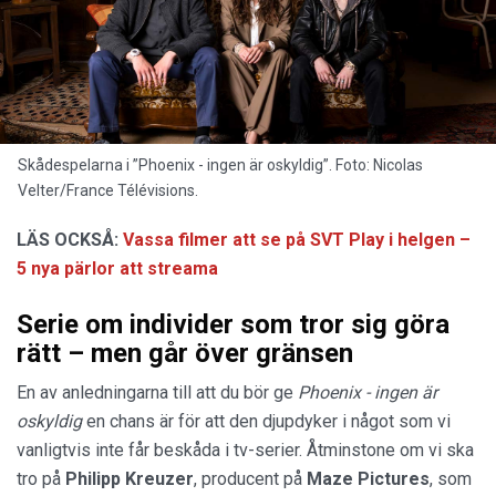
Skådespelarna i ”Phoenix - ingen är oskyldig”. Foto: Nicolas
Velter/France Télévisions.
LÄS OCKSÅ:
Vassa filmer att se på SVT Play i helgen –
5 nya pärlor att streama
Serie om individer som tror sig göra
rätt – men går över gränsen
En av anledningarna till att du bör ge
Phoenix - ingen är
oskyldig
en chans är för att den djupdyker i något som vi
vanligtvis inte får beskåda i tv-serier. Åtminstone om vi ska
tro på
Philipp Kreuzer
, producent på
Maze Pictures
, som