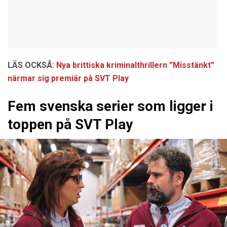
LÄS OCKSÅ:
Nya brittiska kriminalthrillern ”Misstänkt”
närmar sig premiär på SVT Play
Fem svenska serier som ligger i
toppen på SVT Play