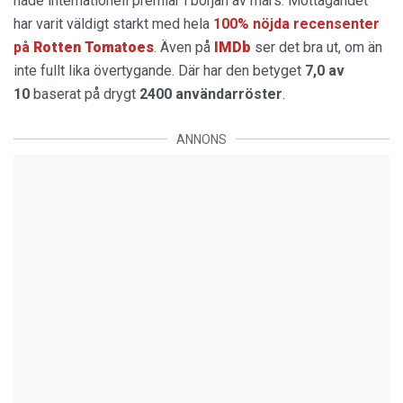
hade internationell premiär i början av mars. Mottagandet
har varit väldigt starkt med hela
100% nöjda recensenter
på
Rotten Tomatoes
. Även på
IMDb
ser det bra ut, om än
inte fullt lika övertygande. Där har den betyget
7,0 av
10
baserat på drygt
2400 användarröster
.
ANNONS