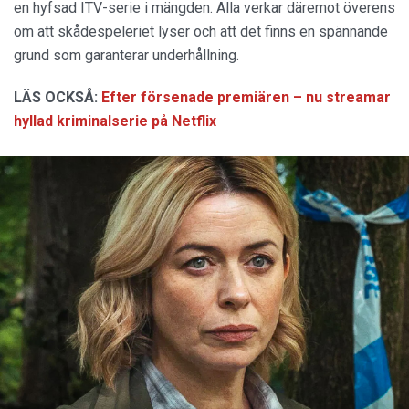
en hyfsad ITV-serie i mängden. Alla verkar däremot överens
om att skådespeleriet lyser och att det finns en spännande
grund som garanterar underhållning.
LÄS OCKSÅ:
Efter försenade premiären – nu streamar
hyllad kriminalserie på Netflix