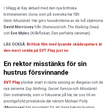
I tillägg är Kay aktuell med den nya brittiska
kriminalserien
Gone
, som på svenska har fått
titeln
Misstänkt
. Här görs huvudrollerna av de två stjärnorna
David Morrissey
från
Sherwood
och
The Walking Dead
,
och
Eve Myles
(Kråkflickan, Den perfekta väninnan).
LÄS OCKSÅ:
Brittisk film med lysande skådespelare är
den mest sedda på SVT Play just nu
En rektor misstänks för sin
hustrus försvinnande
SVT
Play
plockar snart in nästa säsong av
Bergerac
och de
nya serierna
Say Nothing
,
Secret Service
och
Misstänkt
.
Den sistnämnda, som vi fokuserar på här, tar oss till en
prestigefylld privatskola där rektorn Michael Polly
(
Morrissey
) blir misstänkt för att ligga bakom hustrun