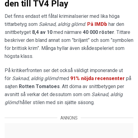
den till TV4 Play
Det finns endast ett fåtal kriminalserier med lika höga
tittarbetyg som
Saknad, aldrig glömd
.
På
IMDb
har den
snittbetyget
8,4 av 10
med närmare
40 000 röster
. Tittare
beskriver den bland annat som ”briljant” och som ”symbolen
för brittisk krim”. Många hyllar även skådespeleriet som
högsta klass.
På kritikerfronten ser det också väldigt imponerande ut
för
Saknad, aldrig glömd
med
91% nöjda recensenter
på
sajten
Rotten Tomatoes
. Att döma av snittbetygen per
avsnitt så verkar det dessutom som om
Saknad, aldrig
glömd
håller stilen med sin sjätte säsong.
ANNONS