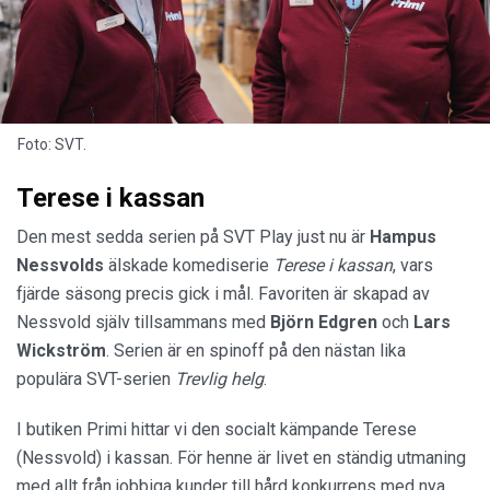
Foto: SVT.
Terese i kassan
Den mest sedda serien på SVT Play just nu är
Hampus
Nessvolds
älskade komediserie
Terese i kassan
, vars
fjärde säsong precis gick i mål. Favoriten är skapad av
Nessvold själv tillsammans med
Björn Edgren
och
Lars
Wickström
. Serien är en spinoff på den nästan lika
populära SVT-serien
Trevlig helg
.
I butiken Primi hittar vi den socialt kämpande Terese
(Nessvold) i kassan. För henne är livet en ständig utmaning
med allt från jobbiga kunder till hård konkurrens med nya