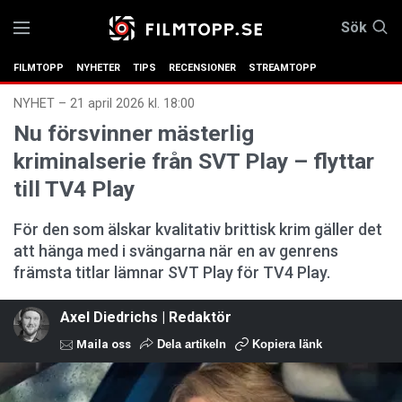
Sök
FILMTOPP
NYHETER
TIPS
RECENSIONER
STREAMTOPP
NYHET
–
21 april 2026 kl. 18:00
Nu försvinner mästerlig
kriminalserie från SVT Play – flyttar
till TV4 Play
För den som älskar kvalitativ brittisk krim gäller det
att hänga med i svängarna när en av genrens
främsta titlar lämnar SVT Play för TV4 Play.
Axel Diedrichs | Redaktör
Maila oss
Dela artikeln
Kopiera länk