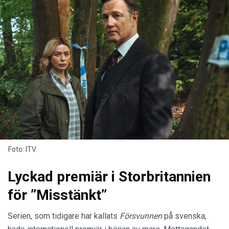
Foto: ITV.
Lyckad premiär i Storbritannien
för ”Misstänkt”
Serien, som tidigare har kallats
Försvunnen
på svenska,