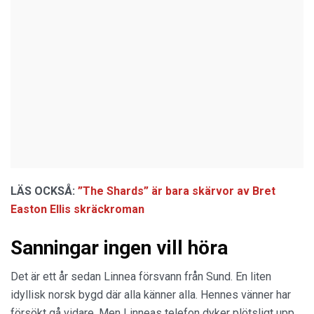
LÄS OCKSÅ:
”The Shards” är bara skärvor av Bret
Easton Ellis skräckroman
Sanningar ingen vill höra
Det är ett år sedan Linnea försvann från Sund. En liten
idyllisk norsk bygd där alla känner alla. Hennes vänner har
försökt gå vidare. Men Linneas telefon dyker plötsligt upp