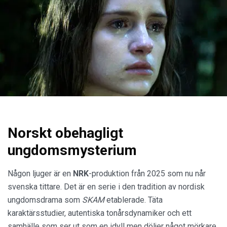
Norskt obehagligt
ungdomsmysterium
Någon ljuger är en
NRK
-produktion från 2025 som nu når
svenska tittare. Det är en serie i den tradition av nordisk
ungdomsdrama som
SKAM
etablerade. Täta
karaktärsstudier, autentiska tonårsdynamiker och ett
samhälle som ser ut som en idyll men döljer något mörkare.