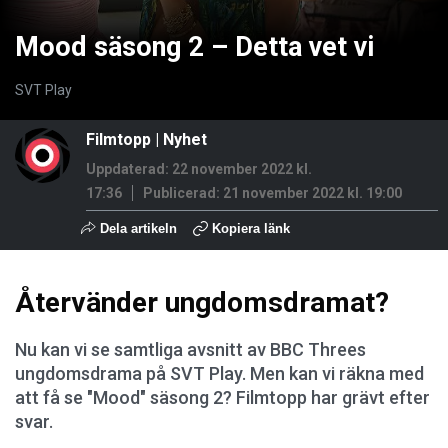
Mood säsong 2 – Detta vet vi
SVT Play
Filmtopp
|
Nyhet
Uppdaterad: 22 november 2022 kl.
17:36
Publicerad:
21 november 2022 kl. 19:00
Dela artikeln
Kopiera länk
Återvänder ungdomsdramat?
Nu kan vi se samtliga avsnitt av BBC Threes
ungdomsdrama på SVT Play. Men kan vi räkna med
att få se "Mood" säsong 2? Filmtopp har grävt efter
svar.