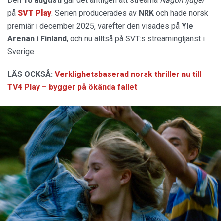
Den
18 augusti
går det äntligen att streama
Någon ljuger
på
SVT Play
. Serien producerades av
NRK
och hade norsk
premiär i december 2025, varefter den visades på
Yle
Arenan i Finland
, och nu alltså på SVT:s streamingtjänst i
Sverige.
LÄS OCKSÅ:
Verklighetsbaserad norsk thriller nu till
TV4 Play – bygger på ökända fallet