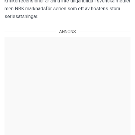
kritikerrecensioner är ännu inte tillgängliga i svenska medier
men NRK marknadsför serien som ett av höstens stora
seriesatsningar.
ANNONS