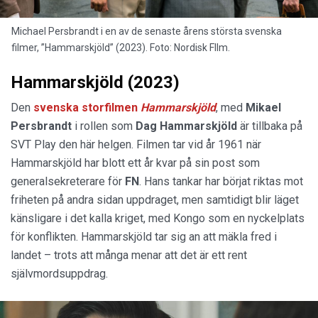
Michael Persbrandt i en av de senaste årens största svenska
filmer, ”Hammarskjöld” (2023). Foto: Nordisk FIlm.
Hammarskjöld (2023)
Den
svenska storfilmen
Hammarskjöld
, med
Mikael
Persbrandt
i rollen som
Dag Hammarskjöld
är tillbaka på
SVT Play den här helgen. Filmen tar vid år 1961 när
Hammarskjöld har blott ett år kvar på sin post som
generalsekreterare för
FN
. Hans tankar har börjat riktas mot
friheten på andra sidan uppdraget, men samtidigt blir läget
känsligare i det kalla kriget, med Kongo som en nyckelplats
för konflikten. Hammarskjöld tar sig an att mäkla fred i
landet – trots att många menar att det är ett rent
självmordsuppdrag.