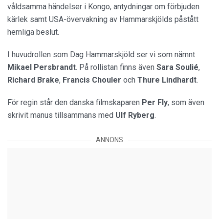
våldsamma händelser i Kongo, antydningar om förbjuden
kärlek samt USA-övervakning av Hammarskjölds påstått
hemliga beslut.
I huvudrollen som Dag Hammarskjöld ser vi som nämnt
Mikael
Persbrandt
. På rollistan finns även
Sara
Soulié
,
Richard
Brake
,
Francis
Chouler
och
Thure
Lindhardt
.
För regin står den danska filmskaparen
Per
Fly
, som även
skrivit manus tillsammans med
Ulf
Ryberg
.
ANNONS