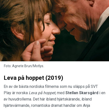
Foto: Agnete Brun/Motlys.
Leva på hoppet (2019)
En av de bästa nordiska filmerna som nu släpps på SVT
Play är norska
Leva på hoppet
, med
Stellan Skarsgård
i en
av huvudrollerna. Det här ibland hjärtskärande, ibland
hjärtevärmande, romantiska dramat handlar om Anja