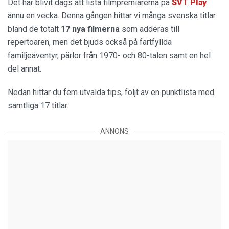
Det har blivit dags att lista filmpremiärerna på
SVT Play
ännu en vecka. Denna gången hittar vi många svenska titlar
bland de totalt
17 nya filmerna
som adderas till
repertoaren, men det bjuds också på fartfyllda
familjeäventyr, pärlor från 1970- och 80-talen samt en hel
del annat.
Nedan hittar du fem utvalda tips, följt av en punktlista med
samtliga 17 titlar.
ANNONS