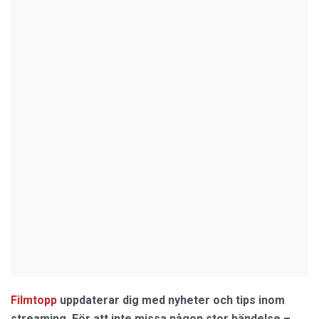
Filmtopp
uppdaterar dig med nyheter och tips inom
streaming. För att inte missa någon stor händelse –