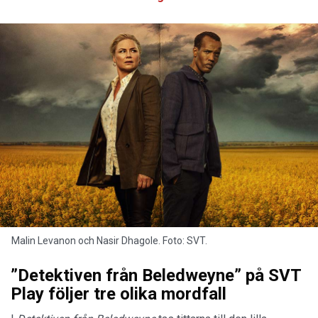
Malin Levanon och Nasir Dhagole. Foto: SVT.
”Detektiven från Beledweyne” på SVT
Play följer tre olika mordfall