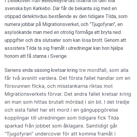
I
Detektiven från Beledweyne
tas tittarna till den lilla
svenska byn Karkebo. Där får de bekanta sig med en
otippad detektivduo bestående av den tidigare Tilda, som
numera jobbar på Migrationsverket, och ”Tjugofyran”, en
asylsökande man med en otrolig förmåga att bryta ned
uppgifter och dra slutsater som kan lösa brott. Genom att
assistera Tilda ta sig framåt i utredningar kan hon hjälpa
honom att få stanna i Sverige.
tre mordfall, som alla
Seriens enda säsong kretsar kring
får två avsnitt vardera.
Det första fallet handlar om en
försvunnen flicka, och misstankarna riktas mot
Migrationsverkets förvar. Det andra fallet kretsar kring
en man som hittas brutalt mördad i sin bil. I det tredje
och sista fallet har ett mord i en gänguppgörelse
kopplingar till utredningen som tidigare fick Tilda
sparkad från jobbet som åklagare. Samtidigt går
”Tjugofyran” undercover för att komma framåt i