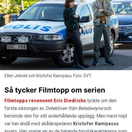
Ellen Jelinek och Kristofer Kamiyasu. Foto: SVT.
Så tycker Filmtopp om serien
Filmtopps recensent Eric Diedrichs
tyckte om den
första säsongen av
Detektiven från
Beledweyne
och
berömde den för sitt underhållande upplägg. Men mest nöjd
var han ändå med skådespelaren
Kristofer Kamiyasus
insats. Han spelar en av de bärande birollskaraktärerna som