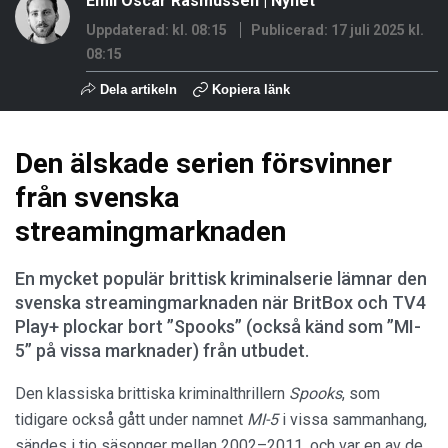
Emil Oscar Rasmussen
|
Nyhet
Uppdaterad: kl. 08:15
Publicerad:
17 juli 2025 kl.
08:15
Dela artikeln
Kopiera länk
Den älskade serien försvinner
från svenska
streamingmarknaden
En mycket populär brittisk kriminalserie lämnar den
svenska streamingmarknaden när BritBox och TV4
Play+ plockar bort ”Spooks” (också känd som ”MI-
5” på vissa marknader) från utbudet.
Den klassiska brittiska kriminalthrillern
Spooks
, som
tidigare också gått under namnet
MI-5
i vissa sammanhang,
sändes i tio säsonger mellan 2002–2011, och var en av de