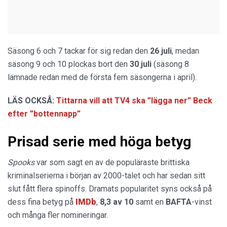
Säsong 6 och 7 tackar för sig redan den
26 juli
, medan
säsong 9 och 10 plockas bort den
30 juli
(säsong 8
lämnade redan med de första fem säsongerna i april).
LÄS OCKSÅ:
Tittarna vill att TV4 ska ”lägga ner” Beck
efter ”bottennapp”
Prisad serie med höga betyg
Spooks
var som sagt en av de populäraste brittiska
kriminalserierna i början av 2000-talet och har sedan sitt
slut fått flera spinoffs. Dramats popularitet syns också på
dess fina betyg på
IMDb
,
8,3 av 10
samt en
BAFTA
-vinst
och många fler nomineringar.