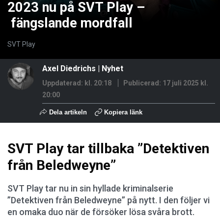
2023 nu på SVT Play –
fängslande mordfall
SVT Play
Axel Diedrichs
|
Nyhet
Uppdaterad: kl. 20:18
Publicerad:
17 juli 2025 kl.
20:00
Dela artikeln
Kopiera länk
SVT Play tar tillbaka ”Detektiven
från Beledweyne”
SVT Play tar nu in sin hyllade kriminalserie
”Detektiven från Beledweyne” på nytt. I den följer vi
en omaka duo när de försöker lösa svåra brott.