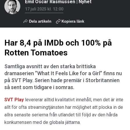
Emil Oscar Rasmussen
|
Nyhet
17 juli 2025 kl. 12:00
Dela artikeln
Kopiera länk
Har 8,4 på IMDb och 100% på
Rotten Tomatoes
Samtliga avsnitt av den starka brittiska
dramaserien ”What It Feels Like for a Girl” finns nu
på SVT Play. Serien hade premiär i Storbritannien
så sent som tidigare i somras.
SVT Play
levererar alltid kvalitativt innehåll, men det är inte
allt för ofta streamingtjänsten har möjlighet att plocka in de
allra senaste serierna från utlandet till följd av den hårda
konkurrensen med de globala jättarna.