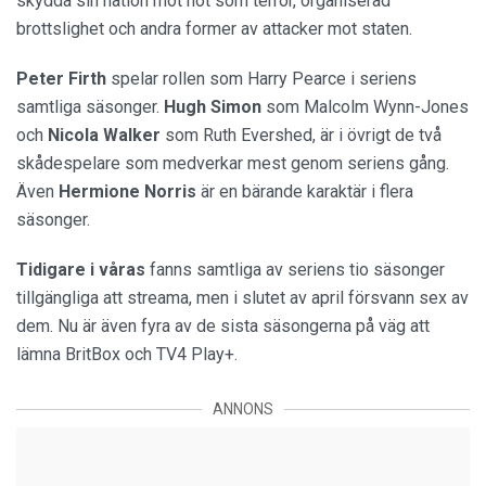
skydda sin nation mot hot som terror, organiserad
brottslighet och andra former av attacker mot staten.
Peter Firth
spelar rollen som Harry Pearce i seriens
samtliga säsonger.
Hugh Simon
som Malcolm Wynn-Jones
och
Nicola Walker
som Ruth Evershed, är i övrigt de två
skådespelare som medverkar mest genom seriens gång.
Även
Hermione Norris
är en bärande karaktär i flera
säsonger.
Tidigare i våras
fanns samtliga av seriens tio säsonger
tillgängliga att streama, men i slutet av april försvann sex av
dem. Nu är även fyra av de sista säsongerna på väg att
lämna BritBox och TV4 Play+.
ANNONS