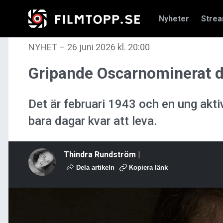
Nyheter
Stre
NYHET
–
26 juni 2026 kl. 20:00
Gripande Oscarnominerat dr
Det är februari 1943 och en ung aktiv
bara dagar kvar att leva.
Thindra Rundström |
Dela artikeln
Kopiera länk