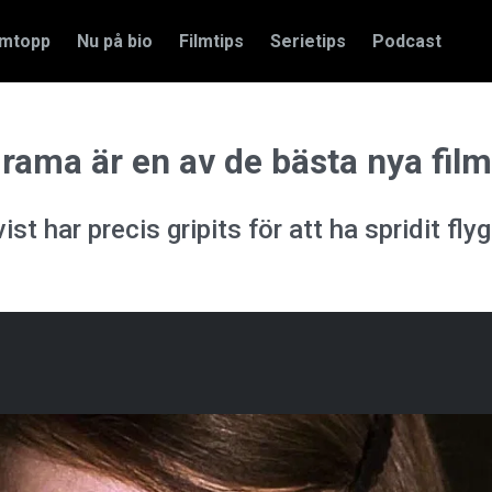
amtopp
Nu på bio
Filmtips
Serietips
Podcast
ama är en av de bästa nya fil
ist har precis gripits för att ha spridit f