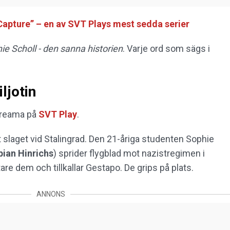
apture” – en av SVT Plays mest sedda serier
ie Scholl - den sanna historien
. Varje ord som sägs i
ljotin
streama på
SVT Play
.
t slaget vid Stalingrad. Den 21-åriga studenten Sophie
bian Hinrichs
) sprider flygblad mot nazistregimen i
tare dem och tillkallar Gestapo. De grips på plats.
ANNONS