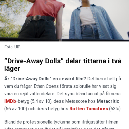
Foto: UIP.
”Drive-Away Dolls” delar tittarna i två
läger
Är "Drive-Away Dolls" en sevärd film?
Det beror helt på
vem du frågar. Ethan Coens första solorulle har visat sig
vara en rejäl vattendelare. Det syns bland annat på filmens
IMDb
-betyg (5,4 av 10), dess Metascore hos
Metacritic
(56 av 100) och dess betyg hos
Rotten Tomatoes
(63%).
Bland de professionella tyckarna som ifrågasätter filmen