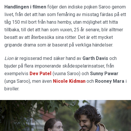
Handlingen i filmen
följer den indiske pojken Saroo genom
livet, från det att han som femåring av misstag färdas på ett
tåg 150 mil bort från hans hemby, utan möjlighet att hitta
tillbaka, till det att han som vuxen, 25 år senare, blir alltmer
besatt av att återbesöka sina rötter. Det är ett mycket
gripande drama som är baserat på verkliga händelser.
Lion
är regisserad med säker hand av
Garth Davis
och
bjuder på flera imponerande skådespelarinsatser, från
exempelvis
Dev Patel
(vuxna Saroo) och
Sunny Pawar
(unga Saroo), men även
Nicole Kidman
och
Rooney Mara
i
biroller.