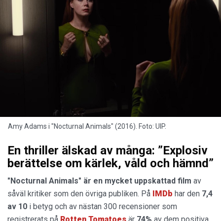
Amy Adams i "Nocturnal Animals" (2016). Foto: UIP.
En thriller älskad av många: ”Explosiv
berättelse om kärlek, våld och hämnd”
"Nocturnal Animals" är en mycket uppskattad film
av
såväl kritiker som den övriga publiken. På
IMDb
har den
7,4
av 10
i betyg och av nästan 300 recensioner som
registrerats på
Rotten Tomatoes
är
74%
av dem positiva.