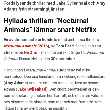
Fords lysande thriller med Jake Gyllenhaal och Amy
Adams från streamingtjänsten.
Hyllade thrillern ”Nocturnal
Animals” lämnar snart Netflix
En av det senaste årtiondets
mest ambitiösa thrillers,
Nocturnal Animals
(2016)
, av
Tom Ford
, finns just nu att
streama på
Netflix
– men inte särskilt länge till.
Nocturnal
Animals
lämnar Netflix den
30 november
.
Handlingen i
Nocturnal Animals
utgörs av två olika
berättelser. Den ena handlar om en välbärgad konsthandlare
(
Amy Adams
) som tar emot en roman skriven av hennes
exman (
Jake Gyllenhaal
). Den andra berättelsen är den
som utspelar sig i boken hon har fått, och det är en våldsam
och skrämmande historia som mer och mer framstår som
någon form av symbolisk hämndaktion.