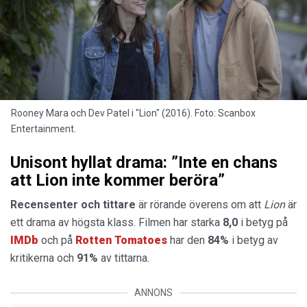
Rooney Mara och Dev Patel i "Lion" (2016). Foto: Scanbox
Entertainment.
Unisont hyllat drama: ”Inte en chans
att Lion inte kommer beröra”
Recensenter och tittare
är rörande överens om att
Lion
är
ett drama av högsta klass. Filmen har starka
8,0
i betyg på
IMDb
och på
Rotten Tomatoes
har den
84%
i betyg av
kritikerna och
91%
av tittarna.
ANNONS