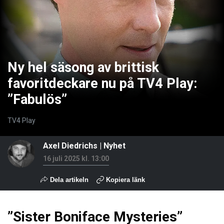
Ny hel säsong av brittisk
favoritdeckare nu på TV4 Play:
”Fabulös”
TV4 Play
Axel Diedrichs
|
Nyhet
16 juli 2025 kl. 13:00
Dela artikeln
Kopiera länk
”Sister Boniface Mysteries”