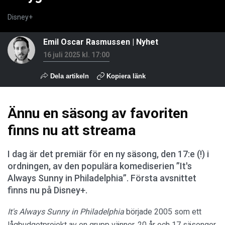
Disney+
Emil Oscar Rasmussen
|
Nyhet
16 juli 2025 kl. 17:00
Dela artikeln
Kopiera länk
Ännu en säsong av favoriten
finns nu att streama
I dag är det premiär för en ny säsong, den 17:e (!) i
ordningen, av den populära komediserien ”It's
Always Sunny in Philadelphia”. Första avsnittet
finns nu på Disney+.
It's Always Sunny in Philadelphia
började 2005 som ett
lågbudgetprojekt av en grupp vänner. 20 år och 17 säsonger