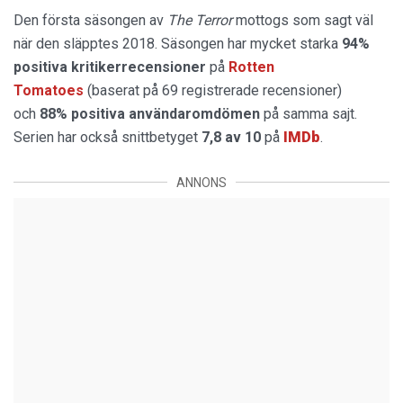
Den första säsongen av
The Terror
mottogs som sagt väl
när den släpptes 2018. Säsongen har mycket starka
94%
positiva kritikerrecensioner
på
Rotten
Tomatoes
(baserat på 69 registrerade recensioner)
och
88% positiva användaromdömen
på samma sajt.
Serien har också snittbetyget
7,8 av 10
på
IMDb
.
ANNONS