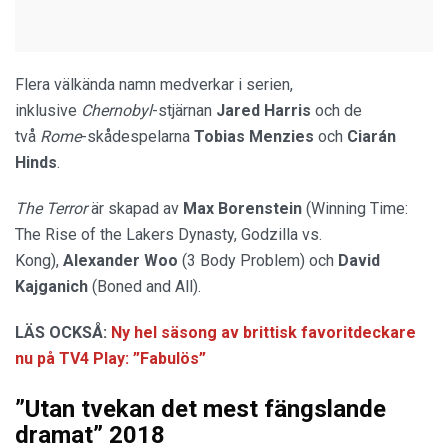
Flera välkända namn medverkar i serien,
inklusive
Chernobyl
-stjärnan
Jared Harris
och de
två
Rome
-skådespelarna
Tobias Menzies
och
Ciarán
Hinds
.
The Terror
är skapad av
Max Borenstein
(Winning Time:
The Rise of the Lakers Dynasty, Godzilla vs.
Kong),
Alexander Woo
(3 Body Problem) och
David
Kajganich
(Boned and All).
LÄS OCKSÅ:
Ny hel säsong av brittisk favoritdeckare
nu på TV4 Play: ”Fabulös”
”Utan tvekan det mest fängslande
dramat” 2018