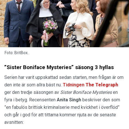
Foto: BritBox.
”Sister Boniface Mysteries” säsong 3 hyllas
Serien har varit uppskattad sedan starten, men frågan är om
den inte är som allra bäst nu.
Tidningen
The
Telegraph
ger den tredje säsongen av
Sister Boniface Mysteries
en
fyra i betyg. Recensenten
Anita Singh
beskriver den som
”en fabulös brittisk kriminalserie med kvickhet i överflöd”
och går i god för att tittarna kommer njuta av de senaste
avsnitten: