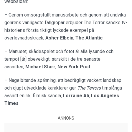
webbsidan:
– Genom omsorgsfullt manusarbete och genom att undvika
genrens vanligaste fallgropar erbjuder The Terror kanske tv-
historiens första riktigt lyckade exempel på
överlevnadsskräck,
Asher Elbein
,
The
Atlantic
.
– Manuset, skådespelet och fotot är alla lysande och
tempot [är] obevekligt, särskilt i de tre senaste
avsnitten,
Michael Starr
,
New York Post
.
– Nagelbitande spänning, ett bedrägligt vackert landskap
och djupt utvecklade karaktärer ger
The Terrors
timslånga
avsnitt en rik, filmisk känsla,
Lorraine Ali
,
Los Angeles
Times
.
ANNONS