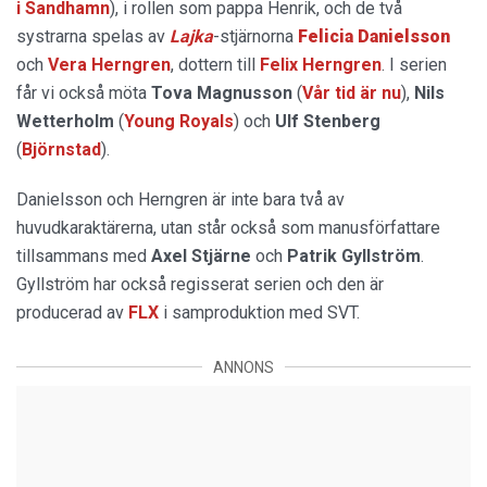
i Sandhamn
), i rollen som pappa Henrik, och de två
systrarna spelas av
Lajka
-stjärnorna
Felicia Danielsson
och
Vera Herngren
, dottern till
Felix Herngren
. I serien
får vi också möta
Tova Magnusson
(
Vår tid är nu
),
Nils
Wetterholm
(
Young Royals
) och
Ulf Stenberg
(
Björnstad
).
Danielsson och Herngren är inte bara två av
huvudkaraktärerna, utan står också som manusförfattare
tillsammans med
Axel Stjärne
och
Patrik Gyllström
.
Gyllström har också regisserat serien och den är
producerad av
FLX
i samproduktion med SVT.
ANNONS