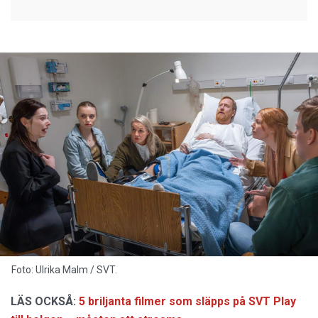
Foto: Ulrika Malm / SVT.
LÄS OCKSÅ:
5 briljanta filmer som släpps på SVT Play