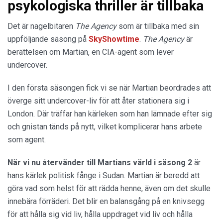
psykologiska thriller är tillbaka
Det är nagelbitaren
The Agency
som är tillbaka med sin
uppföljande säsong på
SkyShowtime
.
The Agency
är
berättelsen om Martian, en CIA-agent som lever
undercover.
I den första säsongen fick vi se när Martian beordrades att
överge sitt undercover-liv för att åter stationera sig i
London. Där träffar han kärleken som han lämnade efter sig
och gnistan tänds på nytt, vilket komplicerar hans arbete
som agent.
När vi nu återvänder till Martians värld i säsong 2
är
hans kärlek politisk fånge i Sudan. Martian är beredd att
göra vad som helst för att rädda henne, även om det skulle
innebära förräderi. Det blir en balansgång på en knivsegg
för att hålla sig vid liv, hålla uppdraget vid liv och hålla