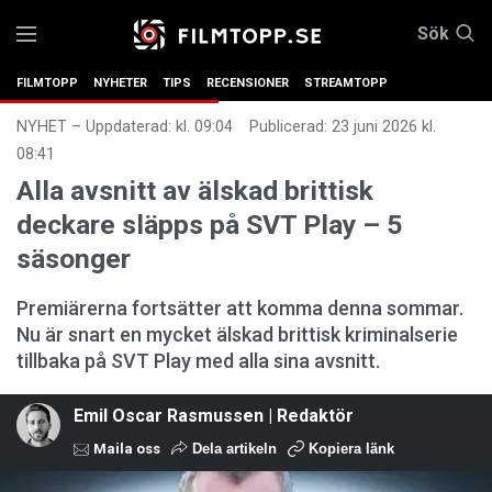
Sök
FILMTOPP
NYHETER
TIPS
RECENSIONER
STREAMTOPP
NYHET
–
Uppdaterad: kl. 09:04
Publicerad:
23 juni 2026 kl.
08:41
Alla avsnitt av älskad brittisk
deckare släpps på SVT Play – 5
säsonger
Premiärerna fortsätter att komma denna sommar.
Nu är snart en mycket älskad brittisk kriminalserie
tillbaka på SVT Play med alla sina avsnitt.
Emil Oscar Rasmussen | Redaktör
Maila oss
Dela artikeln
Kopiera länk