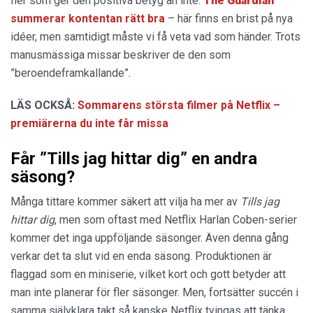
fler som ger den positiva betyg än inte.
The Guardian
summerar kontentan rätt bra
– här finns en brist på nya
idéer, men samtidigt måste vi få veta vad som händer. Trots
manusmässiga missar beskriver de den som
”beroendeframkallande”.
LÄS OCKSÅ:
Sommarens största filmer på Netflix –
premiärerna du inte får missa
Får ”Tills jag hittar dig” en andra
säsong?
Många tittare kommer säkert att vilja ha mer av
Tills jag
hittar dig
, men som oftast med Netflix Harlan Coben-serier
kommer det inga uppföljande säsonger. Även denna gång
verkar det ta slut vid en enda säsong. Produktionen är
flaggad som en miniserie, vilket kort och gott betyder att
man inte planerar för fler säsonger. Men, fortsätter succén i
samma självklara takt så kanske Netflix tvingas att tänka