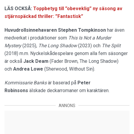
LÄS OCKSÅ:
Toppbetyg till ”obeveklig” ny säsong av
stjärnspäckad thriller: ”Fantastisk”
Huvudrollsinnehavaren Stephen Tompkinson
har även
medverkat i produktioner som
This Is Not a Murder
Mystery
(2025),
The Long Shadow
(2023) och
The Split
(2018) m.m. Nyckelskådespelare genom alla fem säsonger
är också
Jack Deam
(Fader Brown, The Long Shadow)
och
Andrea Lowe
(Sherwood, Without Sin).
Kommissarie Banks
är baserad på
Peter
Robinsons
älskade deckarromaner om karaktären.
ANNONS