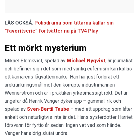
LÄS OCKSÅ:
Polisdrama som tittarna kallar sin
”favoritserie” fortsätter nu på TV4 Play
Ett mörkt mysterium
Mikael Blomkvist, spelad av
Michael Nyqvist
, är journalist
och befinner sig i det som med vänlig eufemism kan kallas
ett karriärens lågvattenmärke. Han har just förlorat ett
ärekränkningsmål mot den korrupte industrimannen
Wennerström och är i praktiken yrkesmässigt rökt. Det är
ungefär då Henrik Vanger dyker upp – gammal, rik och
spelad av
Sven-Bertil Taube
– med ett uppdrag som låter
enkelt och naturligtvis inte är det. Hans systerdotter Harriet
försvann för fyrtio år sedan. Ingen vet vad som hände.
Vanger har aldrig slutat undra.