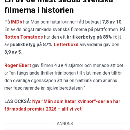
filmerna i historien
På
IMDb
har Män som hatar kvinnor fått betyget
7,8 av 10
.
En av de högst rankade svenska filmerna på plattformen. På
Rotten Tomatoes
har den ett
kritikerbetyg på 85%
följt
av
publikbetyg på 87%
.
Letterboxd
användarna gav den
3,9 av 5
.
Roger Ebert
gav filmen
4 av 4
stjärnor och menade att det
är “en fängslande thriller från början till slut, men den tillför
den ovanliga egenskapen att ha en hjältinna som är ännu
mer fascinerande än själva berättelsen.”
LÄS OCKSÅ:
Nya ”Män som hatar kvinnor”-serien har
förmodad premiär 2026 – allt vi vet
ANNONS