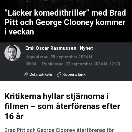
”Läcker komedithriller” med Brad
Pitt och George Clooney kommer
i veckan
Emil Oscar Rasmussen
|
Nyhet
Uppdaterad: 25 september 2024 kl.
08:04
Publicerad:
23 september 2024 kl. 12:20
Dela artikeln
Kopiera länk
Kritikerna hyllar stjärnorna i
filmen – som återförenas efter
16 år
Brad Pitt och George Clooney återförenas för