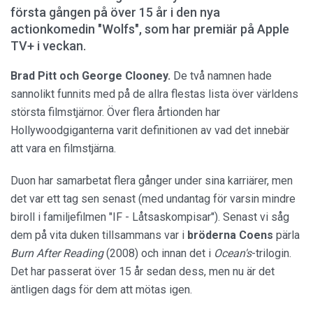
första gången på över 15 år i den nya
actionkomedin "Wolfs", som har premiär på Apple
TV+ i veckan.
Brad Pitt och George Clooney.
De två namnen hade
sannolikt funnits med på de allra flestas lista över världens
största filmstjärnor. Över flera årtionden har
Hollywoodgiganterna varit definitionen av vad det innebär
att vara en filmstjärna.
Duon har samarbetat flera gånger under sina karriärer, men
det var ett tag sen senast (med undantag för varsin mindre
biroll i familjefilmen "IF - Låtsaskompisar"). Senast vi såg
dem på vita duken tillsammans var i
bröderna Coens
pärla
Burn After Reading
(2008) och innan det i
Ocean's
-trilogin.
Det har passerat över 15 år sedan dess, men nu är det
äntligen dags för dem att mötas igen.