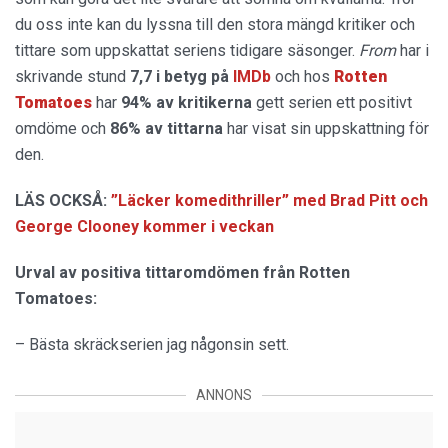
du oss inte kan du lyssna till den stora mängd kritiker och
tittare som uppskattat seriens tidigare säsonger.
From
har i
skrivande stund
7,7 i betyg på
IMDb
och hos
Rotten
Tomatoes
har
94% av kritikerna
gett serien ett positivt
omdöme och
86% av tittarna
har visat sin uppskattning för
den.
LÄS OCKSÅ:
”Läcker komedithriller” med Brad Pitt och
George Clooney kommer i veckan
Urval av positiva tittaromdömen från Rotten
Tomatoes:
– Bästa skräckserien jag någonsin sett.
ANNONS