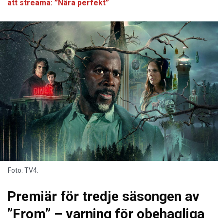
att streama: ”Nära perfekt”
Foto: TV4.
Premiär för tredje säsongen av
”From” – varning för obehagliga