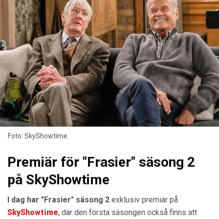
Foto: SkyShowtime.
Premiär för "Frasier" säsong 2
på SkyShowtime
I dag har "Frasier" säsong 2
exklusiv premiär på
SkyShowtime
, där den första säsongen också finns att