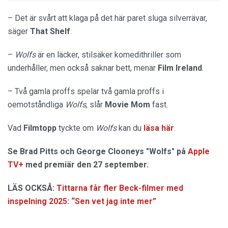
– Det är svårt att klaga på det här paret sluga silverrävar,
säger
That Shelf
.
–
Wolfs
är en läcker, stilsäker komedithriller som
underhåller, men också saknar bett, menar
Film Ireland
.
– Två gamla proffs spelar två gamla proffs i
oemotståndliga
Wolfs
, slår
Movie Mom
fast.
Vad
Filmtopp
tyckte om
Wolfs
kan du
läsa här
.
Se Brad Pitts och George Clooneys "Wolfs" på
Apple
TV+
med premiär den 27 september.
LÄS OCKSÅ:
Tittarna får fler Beck-filmer med
inspelning 2025: “Sen vet jag inte mer”