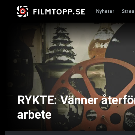
Nyheter
Stre
RYKTE: Vänner återfö
arbete