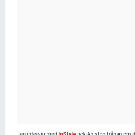
I en intervju med
InStyle
fick Aniston frågan om d