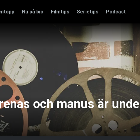
amtopp
Nu på bio
Filmtips
Serietips
Podcast
renas och manus är unde