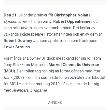
Den 21 juli
är det premiär för
Christopher Nolan
s
Oppenheimer
– filmen om
J. Robert Oppenheimer
och
hans roll i utvecklingen av atombomben. Det kryllar av
välkända skådespelare i storsatsningen och en av dem är
Robert Downey Jr.
, som spelar rollen som filantropen
Lewis Strauss
.
För många är Downey Jr. dock mest känd för sin roll som
Tony Stark/Iron Man inom
Marvel Cinematic Universe
(
MCU
). Den rollen tog han sig an första gången med
Iron
Man
(2008) – en film som satte tonen och blev startskottet
för MCU – och bar med sig 2019, då han tackade för sig
med
Avengers: Endgame
.
ANNONS