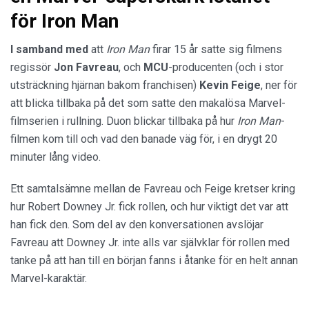
för Iron Man
I samband med
att
Iron Man
firar 15 år satte sig filmens
regissör
Jon Favreau
, och
MCU
-producenten (och i stor
utsträckning hjärnan bakom franchisen)
Kevin Feige
, ner för
att blicka tillbaka på det som satte den makalösa Marvel-
filmserien i rullning. Duon blickar tillbaka på hur
Iron Man
-
filmen kom till och vad den banade väg för, i en drygt 20
minuter lång video.
Ett samtalsämne mellan de Favreau och Feige kretser kring
hur Robert Downey Jr. fick rollen, och hur viktigt det var att
han fick den. Som del av den konversationen avslöjar
Favreau att Downey Jr. inte alls var självklar för rollen med
tanke på att han till en början fanns i åtanke för en helt annan
Marvel-karaktär.