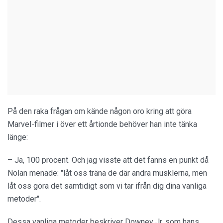
På den raka frågan om kände någon oro kring att göra
Marvel-filmer i över ett årtionde behöver han inte tänka
länge:
– Ja, 100 procent. Och jag visste att det fanns en punkt då
Nolan menade: "låt oss träna de där andra musklerna, men
låt oss göra det samtidigt som vi tar ifrån dig dina vanliga
metoder".
Dessa vanliga metoder beskriver Downey Jr. som hans