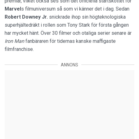
premiär, vilket också ses som det officiella startskottet för
Marvel
s filmuniversum så som vi känner det i dag. Sedan
Robert Downey Jr.
snickrade ihop sin högteknologiska
superhjältedräkt i rollen som Tony Stark för första gången
har mycket hänt. Över 30 filmer och otaliga serier senare är
Iron Man
fanbäraren för tidernas kanske maffigaste
filmfranchise.
ANNONS