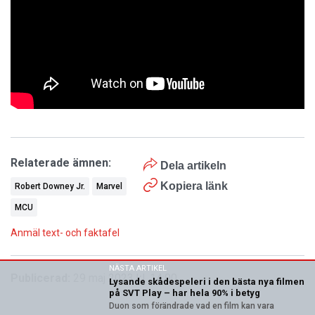
Relaterade ämnen:
Dela artikeln
Kopiera länk
Robert Downey Jr.
Marvel
MCU
Anmäl text- och faktafel
NÄSTA ARTIKEL
Publicerad:
29 maj 2023 kl. 14:00
Lysande skådespeleri i den bästa nya filmen
på SVT Play – har hela 90% i betyg
Duon som förändrade vad en film kan vara