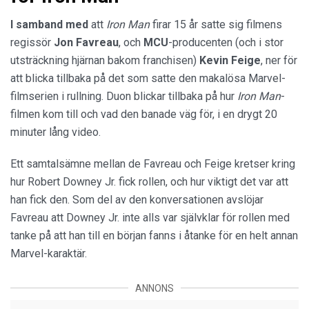
I samband med
att
Iron Man
firar 15 år satte sig filmens
regissör
Jon Favreau
, och
MCU
-producenten (och i stor
utsträckning hjärnan bakom franchisen)
Kevin Feige
, ner för
att blicka tillbaka på det som satte den makalösa Marvel-
filmserien i rullning. Duon blickar tillbaka på hur
Iron Man
-
filmen kom till och vad den banade väg för, i en drygt 20
minuter lång video.
Ett samtalsämne mellan de Favreau och Feige kretser kring
hur Robert Downey Jr. fick rollen, och hur viktigt det var att
han fick den. Som del av den konversationen avslöjar
Favreau att Downey Jr. inte alls var självklar för rollen med
tanke på att han till en början fanns i åtanke för en helt annan
Marvel-karaktär.
ANNONS