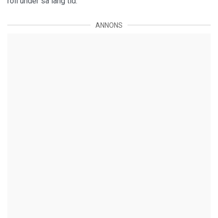
roll under så lång tid.
ANNONS