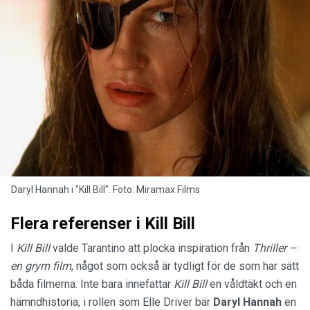
Daryl Hannah i "Kill Bill". Foto: Miramax Films
Flera referenser i Kill Bill
I
Kill Bill
valde Tarantino att plocka inspiration från
Thriller –
en grym film
, något som också är tydligt för de som har sätt
båda filmerna. Inte bara innefattar
Kill Bill
en våldtäkt och en
hämndhistoria, i rollen som Elle Driver bär
Daryl Hannah
en