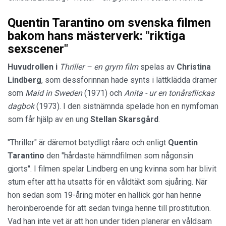
Quentin Tarantino om svenska filmen
bakom hans mästerverk: "riktiga
sexscener"
Huvudrollen i
Thriller – en grym film
spelas av
Christina
Lindberg
, som dessförinnan hade synts i lättklädda dramer
som
Maid in Sweden
(1971) och
Anita - ur en tonårsflickas
dagbok
(1973). I den sistnämnda spelade hon en nymfoman
som får hjälp av en ung
Stellan Skarsgård
.
"Thriller" är däremot betydligt råare och enligt
Quentin
Tarantino
den "hårdaste hämndfilmen som någonsin
gjorts". I filmen spelar Lindberg en ung kvinna som har blivit
stum efter att ha utsatts för en våldtäkt som sjuåring. När
hon sedan som 19-åring möter en hallick gör han henne
heroinberoende för att sedan tvinga henne till prostitution.
Vad han inte vet är att hon under tiden planerar en våldsam