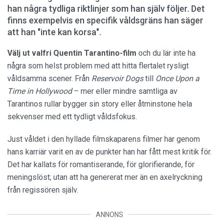
han några tydliga riktlinjer som han själv följer. Det
finns exempelvis en specifik våldsgräns han säger
att han "inte kan korsa".
Välj ut valfri Quentin Tarantino-film
och du lär inte ha
några som helst problem med att hitta flertalet rysligt
våldsamma scener. Från
Reservoir Dogs
till
Once Upon a
Time in Hollywood
– mer eller mindre samtliga av
Tarantinos rullar bygger sin story eller åtminstone hela
sekvenser med ett tydligt våldsfokus.
Just våldet i den hyllade filmskaparens filmer har genom
hans karriär varit en av de punkter han har fått mest kritik för.
Det har kallats för romantiserande, för glorifierande, för
meningslöst; utan att ha genererat mer än en axelryckning
från regissören själv.
ANNONS