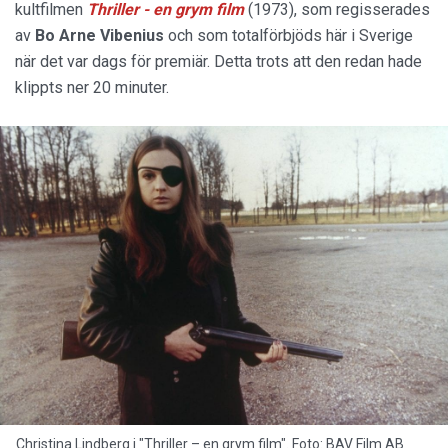
kultfilmen
Thriller - en grym film
(1973), som regisserades
av
Bo Arne Vibenius
och som totalförbjöds här i Sverige
när det var dags för premiär. Detta trots att den redan hade
klippts ner 20 minuter.
Christina Lindberg i "Thriller – en grym film". Foto: BAV Film AB