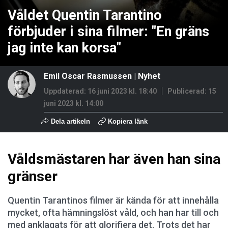
Våldet Quentin Tarantino
förbjuder i sina filmer: "En gräns
jag inte kan korsa"
Emil Oscar Rasmussen
|
Nyhet
Uppdaterad: 16 juni 2023 kl. 18:40
Publicerad:
15
juni 2023 kl. 14:00
Dela artikeln
Kopiera länk
Våldsmästaren har även han sina
gränser
Quentin Tarantinos filmer är kända för att innehålla
mycket, ofta hämningslöst våld, och han har till och
med anklagats för att glorifiera det. Trots det har