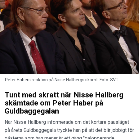
Peter Habers reaktion på Nisse Hallbergs skämt. Foto: SVT.
Tunt med skratt när Nisse Hallberg
skämtade om Peter Haber på
Guldbaggegalan
När Nisse Hallberg informerade om det kortare pausläget
på årets Guldbaggegala tryckte han på att det blir jobbigt för
gästerna som han menar är ett gäng "galopperande