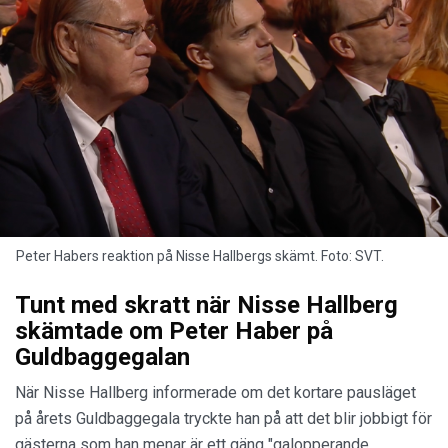
Peter Habers reaktion på Nisse Hallbergs skämt. Foto: SVT.
Tunt med skratt när Nisse Hallberg
skämtade om Peter Haber på
Guldbaggegalan
När Nisse Hallberg informerade om det kortare pausläget
på årets Guldbaggegala tryckte han på att det blir jobbigt för
gästerna som han menar är ett gäng "galopperande