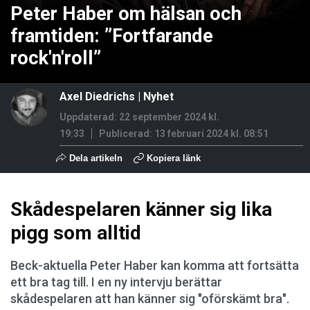
Peter Haber om hälsan och
framtiden: ”Fortfarande
rock'n'roll”
Axel Diedrichs
|
Nyhet
Uppdaterad: 22 september 2024 kl.
19:33
Publicerad:
13 februari 2024 kl. 08:51
Dela artikeln
Kopiera länk
Skådespelaren känner sig lika
pigg som alltid
Beck-aktuella Peter Haber kan komma att fortsätta
ett bra tag till. I en ny intervju berättar
skådespelaren att han känner sig "oförskämt bra".