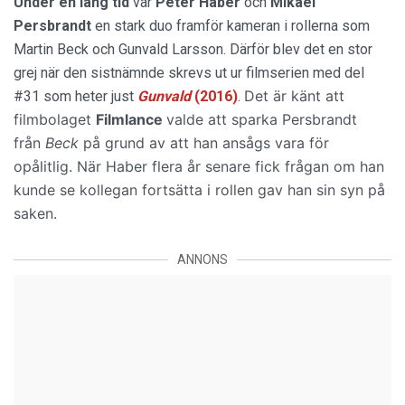
Under en lång tid
var
Peter
Haber
och
Mikael
Persbrandt
en stark duo framför kameran i rollerna som
Martin Beck och Gunvald Larsson. Därför blev det en stor
grej när den sistnämnde skrevs ut ur filmserien med del
Det är känt att
#31 som heter just
Gunvald
(2016)
.
filmbolaget
Filmlance
valde att sparka Persbrandt
från
Beck
på grund av att han ansågs vara för
opålitlig.
När Haber flera år senare fick frågan om han
kunde se kollegan fortsätta i rollen gav han sin syn på
saken.
ANNONS