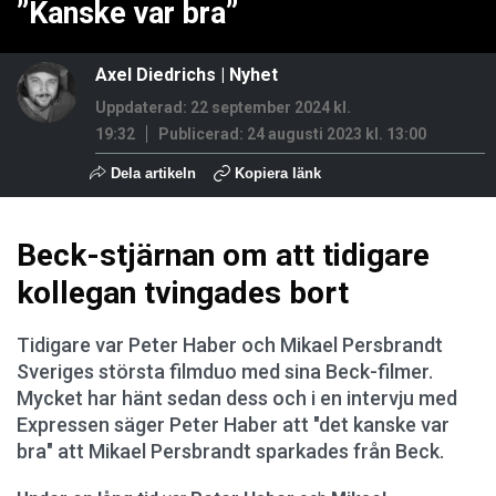
”Kanske var bra”
Axel Diedrichs
|
Nyhet
Uppdaterad: 22 september 2024 kl.
19:32
Publicerad:
24 augusti 2023 kl. 13:00
Dela artikeln
Kopiera länk
Beck-stjärnan om att tidigare
kollegan tvingades bort
Tidigare var Peter Haber och Mikael Persbrandt
Sveriges största filmduo med sina Beck-filmer.
Mycket har hänt sedan dess och i en intervju med
Expressen säger Peter Haber att "det kanske var
bra" att Mikael Persbrandt sparkades från Beck.