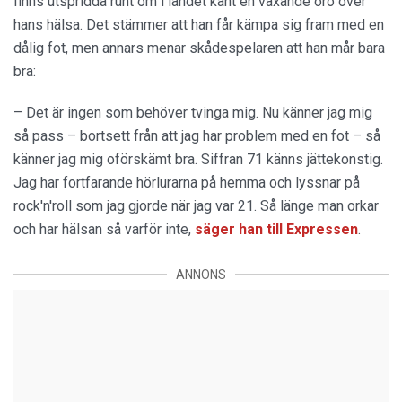
finns utspridda runt om i landet känt en växande oro över
hans hälsa. Det stämmer att han får kämpa sig fram med en
dålig fot, men annars menar skådespelaren att han mår bara
bra:
– Det är ingen som behöver tvinga mig. Nu känner jag mig
så pass – bortsett från att jag har problem med en fot – så
känner jag mig oförskämt bra. Siffran 71 känns jättekonstig.
Jag har fortfarande hörlurarna på hemma och lyssnar på
rock'n'roll som jag gjorde när jag var 21. Så länge man orkar
och har hälsan så varför inte,
säger han till Expressen
.
ANNONS