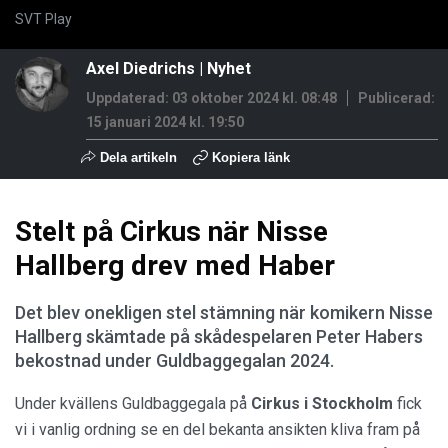
SVT Play
Axel Diedrichs
|
Nyhet
Uppdaterad: 03 oktober 2024 kl. 08:48
Publicerad:
15 januari 2024 kl. 19:50
Dela artikeln
Kopiera länk
Stelt på Cirkus när Nisse
Hallberg drev med Haber
Det blev onekligen stel stämning när komikern Nisse
Hallberg skämtade på skådespelaren Peter Habers
bekostnad under Guldbaggegalan 2024.
Under kvällens Guldbaggegala på
Cirkus i Stockholm
fick
vi i vanlig ordning se en del bekanta ansikten kliva fram på