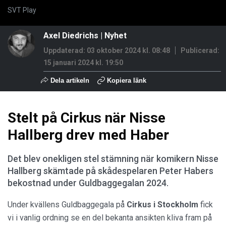
SVT Play
Axel Diedrichs
|
Nyhet
Uppdaterad: 03 oktober 2024 kl. 08:48
Publicerad:
15 januari 2024 kl. 19:50
Dela artikeln
Kopiera länk
Stelt på Cirkus när Nisse
Hallberg drev med Haber
Det blev onekligen stel stämning när komikern Nisse
Hallberg skämtade på skådespelaren Peter Habers
bekostnad under Guldbaggegalan 2024.
Under kvällens Guldbaggegala på
Cirkus i Stockholm
fick
vi i vanlig ordning se en del bekanta ansikten kliva fram på