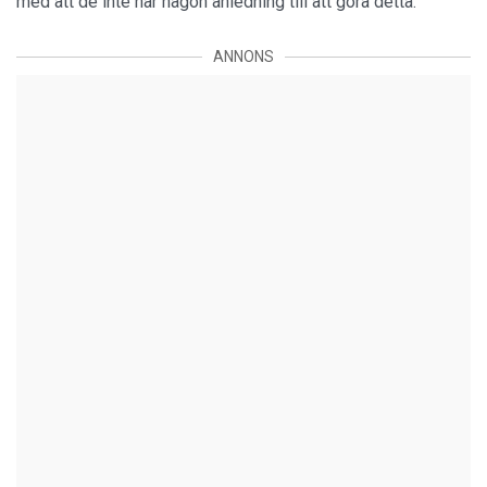
med att de inte har någon anledning till att göra detta.
ANNONS