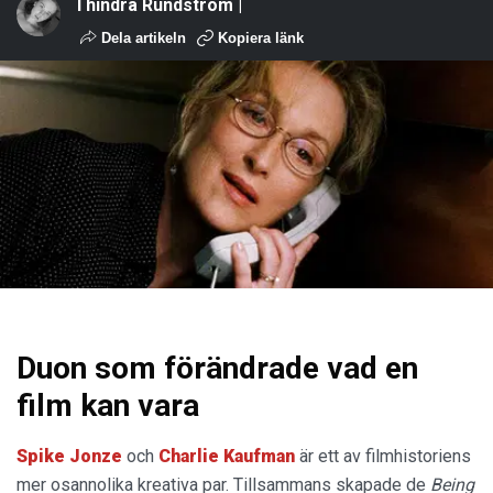
Thindra Rundström |
Dela artikeln
Kopiera länk
Duon som förändrade vad en
film kan vara
Spike Jonze
och
Charlie Kaufman
är ett av filmhistoriens
mer osannolika kreativa par. Tillsammans skapade de
Being