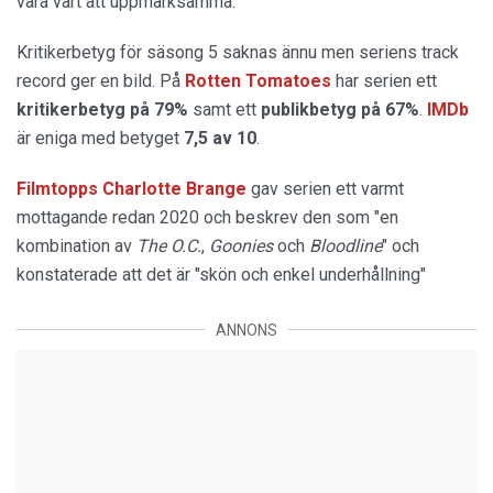
vara värt att uppmärksamma.
Kritikerbetyg för säsong 5 saknas ännu men seriens track
record ger en bild. På
Rotten Tomatoes
har serien ett
kritikerbetyg på 79%
samt ett
publikbetyg på 67%
.
IMDb
är eniga med betyget
7,5 av 10
.
Filmtopps Charlotte Brange
gav serien ett varmt
mottagande redan 2020 och beskrev den som "en
kombination av
The O.C.
,
Goonies
och
Bloodline
" och
konstaterade att det är "skön och enkel underhållning"
ANNONS