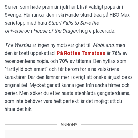
Serien som hade premiär i juli har blivit väldigt populär i
Sverige. Här rankar den i skrivande stund trea på HBO Max
serietopp med bara
Stuart Fails to Save the
Universe
och
House of the Dragon
högre placerade.
The Westies
är ingen ny motsvarighet till
MobLand
, men
den är brett uppskattad.
På
Rotten Tomatoes
är
76%
av
recensenterna nöjda, och
70%
av tittarna. Den hyllas som
”fartfylld och smart” och får beröm för sina välskrivna
karaktärer. Där den lämnar mer i övrigt att önska är just dess
originalitet. Mycket går att känna igen från andra filmer och
serier. Men söker du efter nästa stenhårda gangsterdrama,
som inte behöver vara helt perfekt, är det möjligt att du
hittat det här.
ANNONS