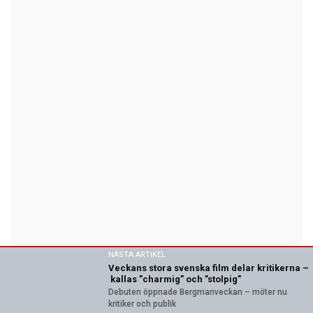
NÄSTA ARTIKEL
Veckans stora svenska film delar kritikerna –
kallas ”charmig” och ”stolpig”
Debuten öppnade Bergmanveckan – möter nu
kritiker och publik