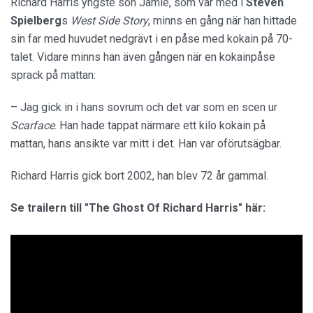
Richard Harris yngste son Jamie, som var med i
Steven
Spielberg
s
West Side Story
, minns en gång när han hittade
sin far med huvudet nedgrävt i en påse med kokain på 70-
talet. Vidare minns han även gången när en kokainpåse
sprack på mattan:
– Jag gick in i hans sovrum och det var som en scen ur
Scarface
. Han hade tappat närmare ett kilo kokain på
mattan, hans ansikte var mitt i det. Han var oförutsägbar.
Richard Harris gick bort 2002, han blev 72 år gammal.
Se trailern till "The Ghost Of Richard Harris" här: