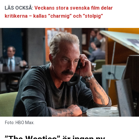
LÄS OCKSÅ:
Veckans stora svenska film delar
kritikerna – kallas ”charmig” och ”stolpig”
Foto: HBO Max.