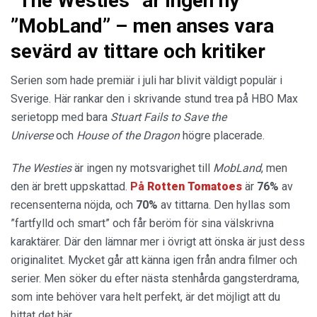
”The Westies” är ingen ny
”MobLand” – men anses vara
sevärd av tittare och kritiker
Serien som hade premiär i juli har blivit väldigt populär i
Sverige. Här rankar den i skrivande stund trea på HBO Max
serietopp med bara
Stuart Fails to Save the
Universe
och
House of the Dragon
högre placerade.
The Westies
är ingen ny motsvarighet till
MobLand
, men
den är brett uppskattad.
På
Rotten Tomatoes
är
76%
av
recensenterna nöjda, och
70%
av tittarna. Den hyllas som
”fartfylld och smart” och får beröm för sina välskrivna
karaktärer. Där den lämnar mer i övrigt att önska är just dess
originalitet. Mycket går att känna igen från andra filmer och
serier. Men söker du efter nästa stenhårda gangsterdrama,
som inte behöver vara helt perfekt, är det möjligt att du
hittat det här.