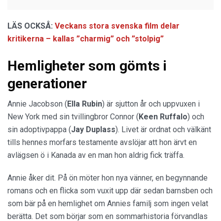
LÄS OCKSÅ:
Veckans stora svenska film delar
kritikerna – kallas ”charmig” och ”stolpig”
Hemligheter som gömts i
generationer
Annie Jacobson (
Ella Rubin
) är sjutton år och uppvuxen i
New York med sin tvillingbror Connor (
Keen Ruffalo
) och
sin adoptivpappa (
Jay Duplass
). Livet är ordnat och välkänt
tills hennes morfars testamente avslöjar att hon ärvt en
avlägsen ö i Kanada av en man hon aldrig fick träffa.
Annie åker dit. På ön möter hon nya vänner, en begynnande
romans och en flicka som vuxit upp där sedan barnsben och
som bär på en hemlighet om Annies familj som ingen velat
berätta. Det som börjar som en sommarhistoria förvandlas