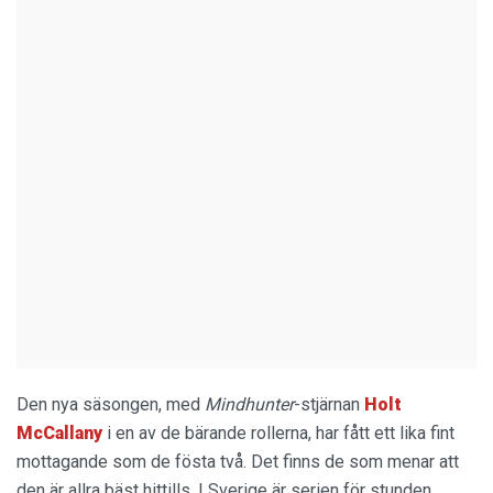
Den nya säsongen, med
Mindhunter
-stjärnan
Holt
McCallany
i en av de bärande rollerna, har fått ett lika fint
mottagande som de fösta två. Det finns de som menar att
den är allra bäst hittills. I Sverige är serien för stunden