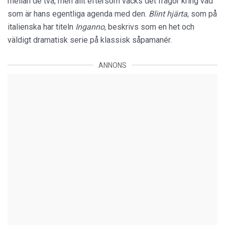
mellan de två, men allt eftersom väcks det frågor kring vad
som är hans egentliga agenda med den.
Blint hjärta
, som på
italienska har titeln
Inganno
, beskrivs som en het och
väldigt dramatisk serie på klassisk såpamanér.
ANNONS