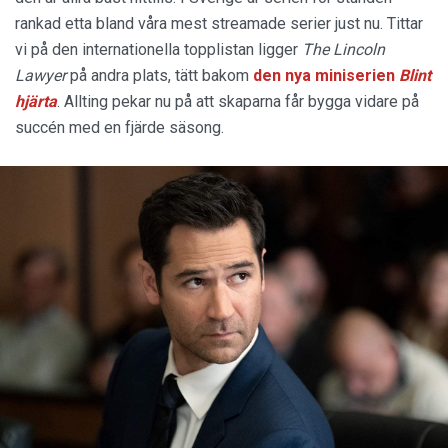
rankad etta bland våra mest streamade serier just nu. Tittar
vi på den internationella topplistan ligger
The Lincoln
Lawyer
på andra plats, tätt bakom
den nya miniserien
Blint
hjärta
. Allting pekar nu på att skaparna får bygga vidare på
succén med en fjärde säsong.