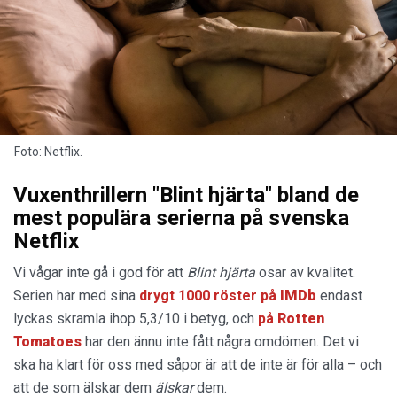
Foto: Netflix.
Vuxenthrillern "Blint hjärta" bland de
mest populära serierna på svenska
Netflix
Vi vågar inte gå i god för att
Blint hjärta
osar av kvalitet.
Serien har med sina
drygt 1000 röster på
IMDb
endast
lyckas skramla ihop 5,3/10 i betyg, och
på
Rotten
Tomatoes
har den ännu inte fått några omdömen. Det vi
ska ha klart för oss med såpor är att de inte är för alla – och
att de som älskar dem
älskar
dem.