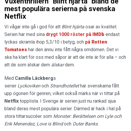
Vuxenthrillern "Blint hjärta" bland de
mest populära serierna på svenska
Netflix
Vi vågar inte gå i god för att
Blint hjärta
osar av kvalitet.
Serien har med sina
drygt 1000 röster på
IMDb
endast
lyckas skramla ihop 5,3/10 i betyg, och
på
Rotten
Tomatoes
har den ännu inte fått några omdömen. Det vi
ska ha klart för oss med såpor är att de inte är för alla – och
att de som älskar dem
älskar
dem.
Med
Camilla Läckberg
s
serier
Lyckoviken
och
Strandhotellet
har svenskarna fått
upp ögonen för genren, vilket också märks när vi tittar på
Netflix
topplista. I Sverige är serien just nu rankad sjua
bland deras mest populära serier. Därmed är hack i häl på
stora tittarsuccéer som
Monster: Berättelsen om Lyle och
Erik
Menendez
,
Love is Blind
och
Outer Banks
.