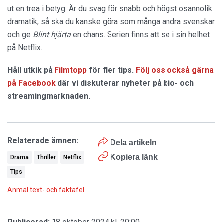
ut en trea i betyg. Är du svag för snabb och högst osannolik
dramatik, så ska du kanske göra som många andra svenskar
och ge
Blint hjärta
en chans. Serien finns att se i sin helhet
på Netflix.
Håll utkik på
Filmtopp
för fler tips.
Följ oss också gärna
på Facebook
där vi diskuterar nyheter på bio- och
streamingmarknaden.
Relaterade ämnen:
Dela artikeln
Kopiera länk
Drama
Thriller
Netflix
Tips
Anmäl text- och faktafel
Publicerad:
18 oktober 2024 kl. 20:00