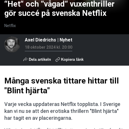
“Het“ och “vågad“ vuxenthriller
gör succé på svenska Netflix
Netflix
Axel Diedrichs
|
Nyhet
18 oktober 2024 kl. 20:00
Dela artikeln
Kopiera länk
Många svenska tittare hittar till
"Blint hjärta"
Varje vecka uppdateras Netflix topplista. I Sverige
kan vi nu se att den erotiska thrillern "Blint hjärta"
har tagit en av placeringarna.