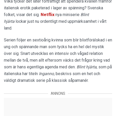
Vilka tycker det låter förträffligt att spendera kvällen framför
italiensk erotik paketerad i lager av spänning? Svenska
folket, visar det sig.
Netflix
nya miniserie
Blint
hjärta
lockar just nu ordentligt med uppmärksamhet i vårt
land.
Serien följer en sextioårig kvinna som blir blixtförälskad i en
ung och spännande man som tycks ha en hel del mystik
över sig. Snart utvecklas en intensiv och vågad relation
mellan de två, men allt eftersom väcks det frågor kring vad
som är hans egentliga agenda med den.
Blint hjärta
, som på
italienska har titeln
Inganno
, beskrivs som en het och
väldigt dramatisk serie på klassisk såpamanér.
ANNONS