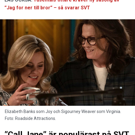
”Jag for ner till bror” – så svarar SVT
Elizabeth Banks som Joy och Sigourney Weaver som Virginia.
Foto: Roadside Attractions.
”Call Jane” är populärast på SVT