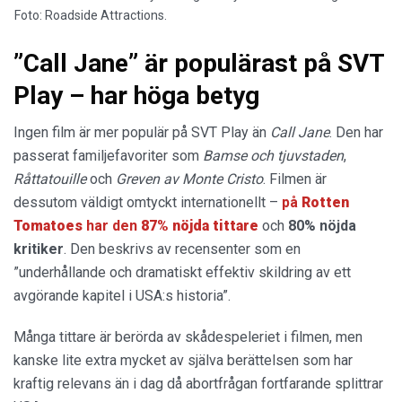
Foto: Roadside Attractions.
”Call Jane” är populärast på SVT
Play – har höga betyg
Ingen film är mer populär på SVT Play än
Call Jane
. Den har
passerat familjefavoriter som
Bamse och tjuvstaden
,
Råttatouille
och
Greven av Monte Cristo
. Filmen är
dessutom väldigt omtyckt internationellt –
på
Rotten
Tomatoes
har den
87% nöjda tittare
och
80% nöjda
kritiker
. Den beskrivs av recensenter som en
”underhållande och dramatiskt effektiv skildring av ett
avgörande kapitel i USA:s historia”.
Många tittare är berörda av skådespeleriet i filmen, men
kanske lite extra mycket av själva berättelsen som har
kraftig relevans än i dag då abortfrågan fortfarande splittrar