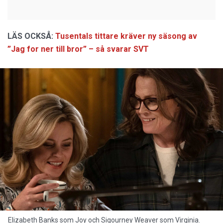
LÄS OCKSÅ:
Tusentals tittare kräver ny säsong av
”Jag for ner till bror” – så svarar SVT
Elizabeth Banks som Joy och Sigourney Weaver som Virginia.