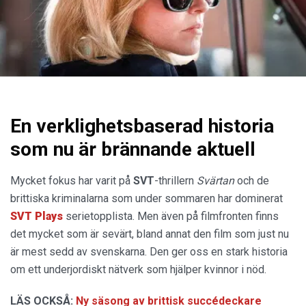
En verklighetsbaserad historia
som nu är brännande aktuell
Mycket fokus har varit på
SVT
-thrillern
Svärtan
och de
brittiska kriminalarna som under sommaren har dominerat
SVT Plays
serietopplista. Men även på filmfronten finns
det mycket som är sevärt, bland annat den film som just nu
är mest sedd av svenskarna. Den ger oss en stark historia
om ett underjordiskt nätverk som hjälper kvinnor i nöd.
LÄS OCKSÅ:
Ny säsong av brittisk succédeckare