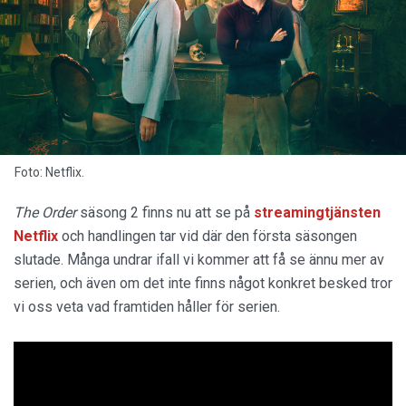
Foto: Netflix.
The Order
säsong 2 finns nu att se på
streamingtjänsten
Netflix
och handlingen tar vid där den första säsongen
slutade. Många undrar ifall vi kommer att få se ännu mer av
serien, och även om det inte finns något konkret besked tror
vi oss veta vad framtiden håller för serien.