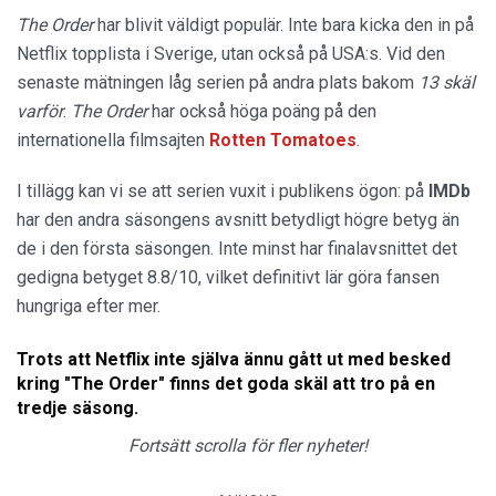
The Order
har blivit väldigt populär. Inte bara kicka den in på
Netflix topplista i Sverige, utan också på USA:s. Vid den
senaste mätningen låg serien på andra plats bakom
13 skäl
varför
.
The Order
har också höga poäng på den
internationella filmsajten
Rotten Tomatoes
.
I tillägg kan vi se att serien vuxit i publikens ögon: på
IMDb
har den andra säsongens avsnitt betydligt högre betyg än
de i den första säsongen. Inte minst har finalavsnittet det
gedigna betyget 8.8/10, vilket definitivt lär göra fansen
hungriga efter mer.
Trots att Netflix inte själva ännu gått ut med besked
kring "The Order" finns det goda skäl att tro på en
tredje säsong.
Fortsätt scrolla för fler nyheter!