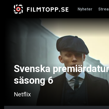
Nyheter
Stre
Svenska premiärdatum
säsong 6
Netflix