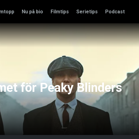
amtopp
Nu på bio
Filmtips
Serietips
Podcast
et för Peaky Blinders