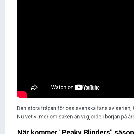
Den stora frågan för oss svenska fans av serien, 
Nu vet vi mer om saken än vi gjorde i början på åre
När kommer "Peaky Blinders" säson