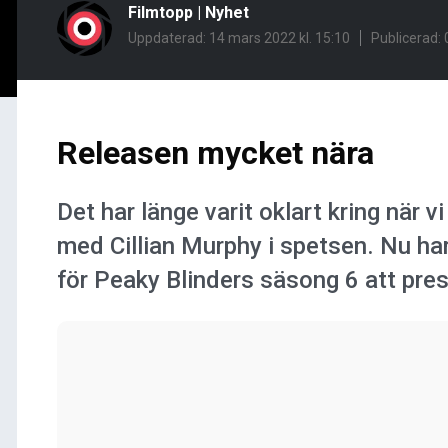
Filmtopp
|
Nyhet
Uppdaterad: 14 mars 2022 kl. 15:10
Publicerad:
Releasen mycket nära
Det har länge varit oklart kring när 
med Cillian Murphy i spetsen. Nu ha
för Peaky Blinders säsong 6 att pres