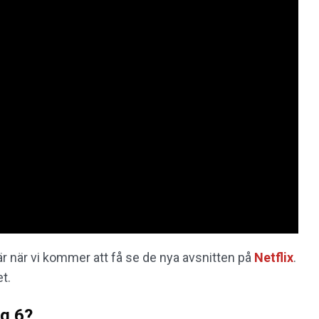
är när vi kommer att få se de nya avsnitten på
Netflix
.
t.
g 6?