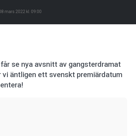
08 mars 2022 kl. 09:00
vi får se nya avsnitt av gangsterdramat
r vi äntligen ett svenskt premiärdatum
entera!