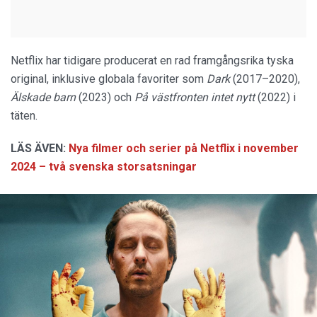
Netflix har tidigare producerat en rad framgångsrika tyska
original, inklusive globala favoriter som
Dark
(2017–2020),
Älskade barn
(2023) och
På västfronten intet nytt
(2022) i
täten.
LÄS ÄVEN:
Nya filmer och serier på Netflix i november
2024 – två svenska storsatsningar