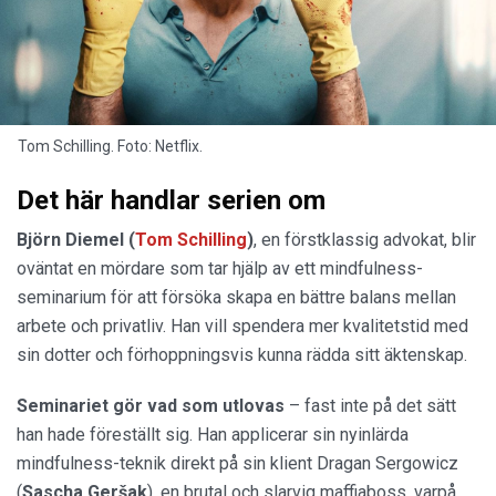
Tom Schilling. Foto: Netflix.
Det här handlar serien om
Björn Diemel (
Tom Schilling
)
, en förstklassig advokat, blir
oväntat en mördare som tar hjälp av ett mindfulness-
seminarium för att försöka skapa en bättre balans mellan
arbete och privatliv. Han vill spendera mer kvalitetstid med
sin dotter och förhoppningsvis kunna rädda sitt äktenskap.
Seminariet gör vad som utlovas
– fast inte på det sätt
han hade föreställt sig. Han applicerar sin nyinlärda
mindfulness-teknik direkt på sin klient Dragan Sergowicz
(
Sascha
Geršak
), en brutal och slarvig maffiaboss, varpå