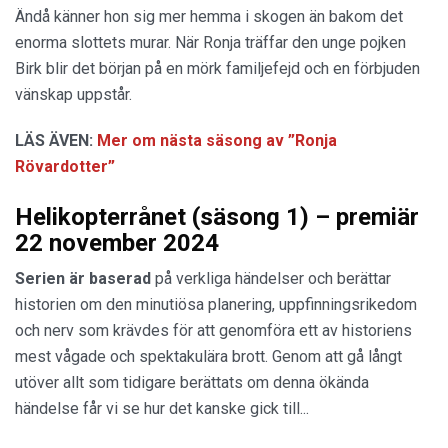
Ändå känner hon sig mer hemma i skogen än bakom det
enorma slottets murar. När Ronja träffar den unge pojken
Birk blir det början på en mörk familjefejd och en förbjuden
vänskap uppstår.
LÄS ÄVEN:
Mer om nästa säsong av ”Ronja
Rövardotter”
Helikopterrånet (säsong 1) – premiär
22 november 2024
Serien är
baserad
på verkliga händelser och berättar
historien om den minutiösa planering, uppfinningsrikedom
och nerv som krävdes för att genomföra ett av historiens
mest vågade och spektakulära brott. Genom att gå långt
utöver allt som tidigare berättats om denna ökända
händelse får vi se hur det kanske gick till...