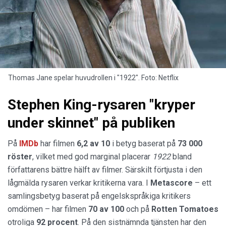
Thomas Jane spelar huvudrollen i "1922". Foto: Netflix
Stephen King-rysaren "kryper
under skinnet" på publiken
På
IMDb
har filmen
6,2 av 10
i betyg baserat på
73 000
röster
, vilket med god marginal placerar
1922
bland
författarens bättre hälft av filmer. Särskilt förtjusta i den
lågmälda rysaren verkar kritikerna vara. I
Metascore
– ett
samlingsbetyg baserat på engelskspråkiga kritikers
omdömen – har filmen
70 av 100
och på
Rotten Tomatoes
otroliga
92 procent
. På den sistnämnda tjänsten har den