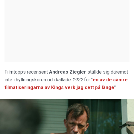
Filmtopps recensent
Andreas Ziegler
ställde sig däremot
inte i hyllningskören och kallade
1922
för "
en av de sämre
filmatiseringarna av Kings verk jag sett på länge
".