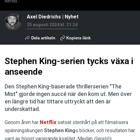
Netflix
Axel Diedrichs
|
Nyhet
25 augusti 2024 kl. 21:24
Dela artikeln
Kopiera länk
Stephen King-serien tycks växa i
anseende
Den Stephen King-baserade thrillerserien "The
Mist" gjorde ingen succé när den kom ut. Men över
en längre tid har tittare uttryckt att den är
underskattad.
Genom åren har
Netflix
satsat stenhårt på att filmatisera
spänningskungen
Stephen King
s böcker, och resultaten har
varit av högst varierande kvalitet. Medan
Gerald's