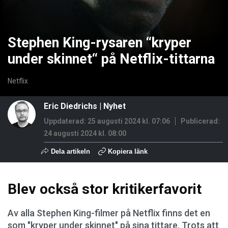
Stephen King-rysaren “kryper
under skinnet“ på Netflix-tittarna
Netflix
Eric Diedrichs
|
Nyhet
Uppdaterad: 25 augusti 2024 kl. 07:06
Publicerad:
24 augusti 2024 kl. 08:00
Dela artikeln
Kopiera länk
Blev också stor kritikerfavorit
Av alla Stephen King-filmer på Netflix finns det en
som "kryper under skinnet" på sina tittare. Trots att