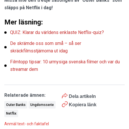
Missa inte den tredje säsongen av "Outer Banks" som
släpps på Netflix i dag!
Mer läsning:
QUIZ: Klarar du världens enklaste Netflix-quiz?
De skrämde oss som små – så ser
skräckfilmsstjärnorna ut idag
Filmtopp tipsar: 10 urmysiga svenska filmer och var du
streamar dem
Relaterade ämnen:
Dela artikeln
Kopiera länk
Outer Banks
Ungdomsserie
Netflix
Anmäl text- och faktafel