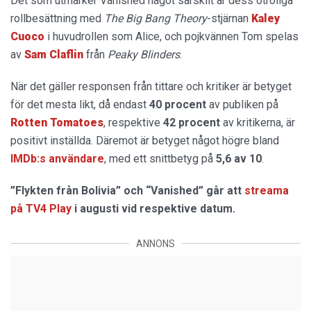
Det som utmärker Vanished något särskilt är dess otroliga
rollbesättning med
The Big Bang Theory
-stjärnan
Kaley
Cuoco
i huvudrollen som Alice, och pojkvännen Tom spelas
av
Sam Claflin
från
Peaky Blinders
.
När det gäller responsen från tittare och kritiker är betyget
för det mesta likt, då endast
40 procent
av publiken på
Rotten Tomatoes
, respektive
42 procent
av kritikerna, är
positivt inställda. Däremot är betyget något högre bland
IMDb:s användare
, med ett snittbetyg på
5,6 av 10
.
”Flykten från Bolivia” och “Vanished” går att
streama
på TV4 Play
i augusti vid respektive datum.
ANNONS