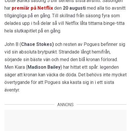
Outer Banks
säsong 5 blir seriens sista avsnitt. Säsongen
har
premiär på Netflix
den
20 augusti
med alla tio avsnitt
tillgängliga på en gång. Till skillnad från säsong fyra som
delades upp i två delar så vill Netflix låta tittarna binge-titta
hela slutkapitlet på en gång.
John B (
Chase Stokes)
och resten av Pogues befinner sig
vid sin absoluta brytpunkt. Strandade långt hemifrån,
sörjande sin bäste vän och med den blå kronan förlorad.
Men Kiara (
Madison Bailey
) har hittat ett spår: legenden
säger att kronan kan väcka de döda. Det behövs inte mycket
övertygande för att Pogues ska kasta sig in i ett sista
äventyr.
ANNONS