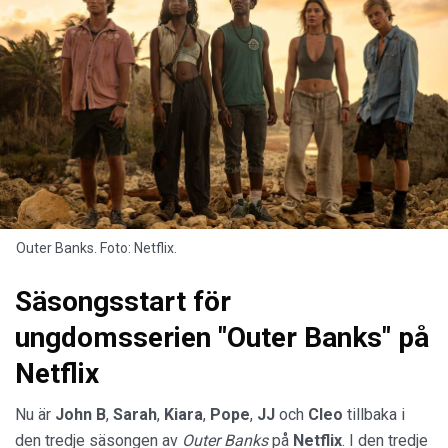
Outer Banks. Foto: Netflix.
Säsongsstart för
ungdomsserien "Outer Banks" på
Netflix
Nu är
John B
,
Sarah
,
Kiara
,
Pope
,
JJ
och
Cleo
tillbaka i
den tredje säsongen av
Outer Banks
på
Netflix
. I den tredje