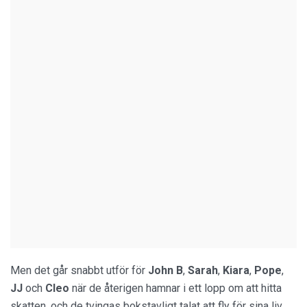
Men det går snabbt utför för
John B
,
Sarah
,
Kiara
,
Pope
,
JJ
och
Cleo
när de återigen hamnar i ett lopp om att hitta
skatten, och de tvingas bokstavligt talat att fly för sina liv.