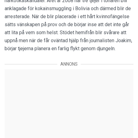
narkotikaskandaler. Året är 2008 när tre tjejer i tonåren blir
anklagade för kokainsmuggling i Bolivia och därmed blir de
arresterade. När de blir placerade i ett hårt kvinnofängelse
sätts vänskapen på prov och de börjar inse att det inte går
att lita på vem som helst. Stödet hemifrån blir svårare att
uppnå men när de får oväntad hjälp från journalisten Joakim,
börjar tjejerna planera en farlig flykt genom djungeln.
ANNONS