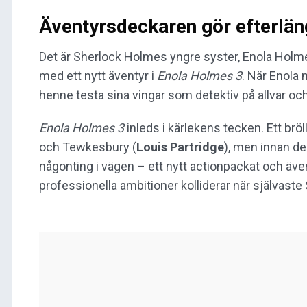
Äventyrsdeckaren gör efterlän
Det är Sherlock Holmes yngre syster, Enola Holm
med ett nytt äventyr i
Enola Holmes 3
. När Enola 
henne testa sina vingar som detektiv på allvar o
Enola Holmes 3
inleds i kärlekens tecken. Ett br
och Tewkesbury (
Louis Partridge
), men innan de
någonting i vägen – ett nytt actionpackat och äv
professionella ambitioner kolliderar när självast