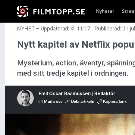
Nyheter
Stre
NYHET
–
Uppdaterad: kl. 11:17
Publicerad:
01 ju
Nytt kapitel av Netflix po
Mysterium, action, äventyr, spänning,
med sitt tredje kapitel i ordningen.
Emil Oscar Rasmussen | Redaktör
Maila oss
Dela artikeln
Kopiera länk