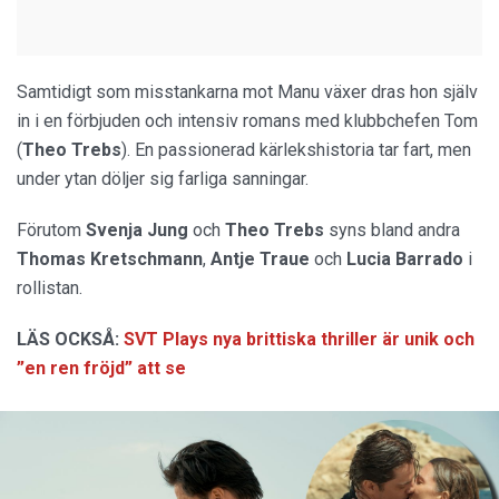
Samtidigt som misstankarna mot Manu växer dras hon själv
in i en förbjuden och intensiv romans med klubbchefen Tom
(
Theo
Trebs
). En passionerad kärlekshistoria tar fart, men
under ytan döljer sig farliga sanningar.
Förutom
Svenja Jung
och
Theo
Trebs
syns bland andra
Thomas
Kretschmann
,
Antje
Traue
och
Lucia
Barrado
i
rollistan.
LÄS OCKSÅ:
SVT Plays nya brittiska thriller är unik och
”en ren fröjd” att se