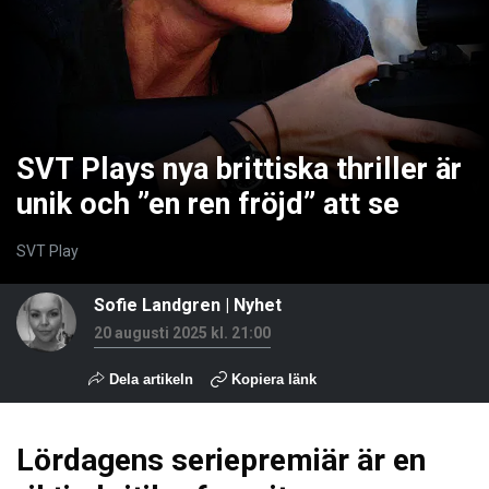
SVT Plays nya brittiska thriller är
unik och ”en ren fröjd” att se
SVT Play
Sofie Landgren
|
Nyhet
20 augusti 2025 kl. 21:00
Dela artikeln
Kopiera länk
Lördagens seriepremiär är en