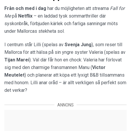
Från och med i dag
har du möjligheten att streama
Fall for
Me
på
Netflix
– en laddad tysk sommarthriller där
syskonbråk, förbjuden kärlek och farliga sanningar möts
under Mallorcas stekheta sol.
I centrum står Lilli (spelas av
Svenja
Jung
), som reser till
Mallorca för att hälsa på sin yngre syster Valeria (spelas av
Tijan
Marei
). Väl där får hon en chock: Valeria har förlovat
sig med den charmige fransmannen Manu (
Victor
Meutelet
) och planerar att köpa ett lyxigt B&B tillsammans
med honom. Lilli anar oråd – är allt verkligen så perfekt som
det verkar?
ANNONS