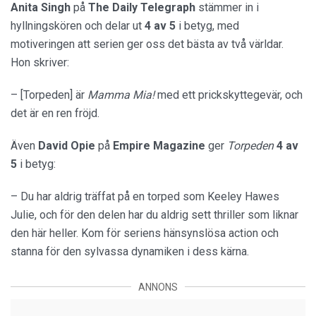
Anita Singh
på
The Daily Telegraph
stämmer in i
hyllningskören och delar ut
4 av 5
i betyg, med
motiveringen att serien ger oss det bästa av två världar.
Hon skriver:
– [Torpeden] är
Mamma Mia!
med ett prickskyttegevär, och
det är en ren fröjd.
Även
David Opie
på
Empire Magazine
ger
Torpeden
4 av
5
i betyg:
– Du har aldrig träffat på en torped som Keeley Hawes
Julie, och för den delen har du aldrig sett thriller som liknar
den här heller. Kom för seriens hänsynslösa action och
stanna för den sylvassa dynamiken i dess kärna.
ANNONS