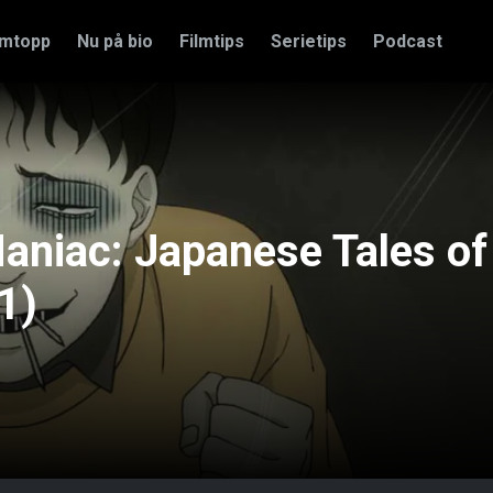
amtopp
Nu på bio
Filmtips
Serietips
Podcast
Maniac: Japanese Tales of
1)