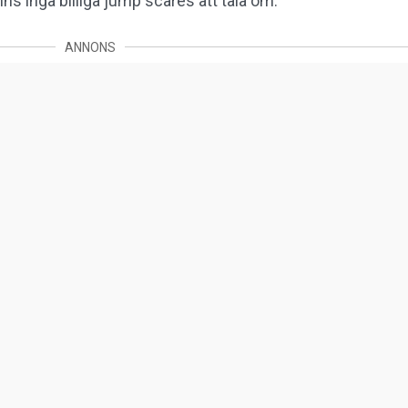
ns inga billiga jump scares att tala om.
ANNONS