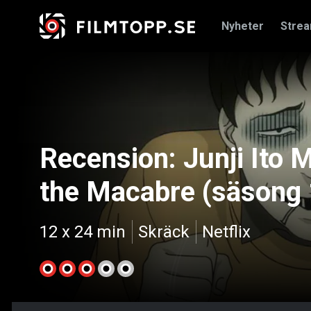
Nyheter
Stre
Recension: Junji Ito 
the Macabre (säsong 
12 x 24 min
Skräck
Netflix