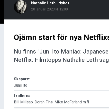
Nathalie Leth
|
Nyhet
20 januari 2023 kl. 12:00
Ojämn start för nya Netflix
Nu finns "Juni Ito Maniac: Japanese
Netflix. Filmtopps Nathalie Leth säg
Skapare:
Junji Ito
I rollerna:
Bill Millsap, Dorah Fine, Mike McFarland m.fl.