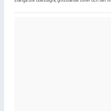
stänga ute ödesdigra, gnisslande toner och det fin