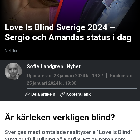
Love Is Blind Sverige 2024 –
Sergio och Amandas status i dag
Netflix
Sofie Landgren
|
Nyhet
Uppdaterad: 28 januari 2024 kl. 19:37
Publicerad:
25 januari 2024 kl. 19:00
Dela artikeln
Kopiera länk
Är kärleken verkligen blind?
Sveriges mest omtalade realityserie "Love Is Blind"
2024 är i full rullning på Netflix. Ett av paren som