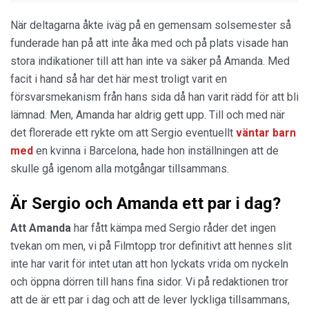
När deltagarna åkte iväg på en gemensam solsemester så
funderade han på att inte åka med och på plats visade han
stora indikationer till att han inte va säker på Amanda. Med
facit i hand så har det här mest troligt varit en
försvarsmekanism från hans sida då han varit rädd för att bli
lämnad. Men, Amanda har aldrig gett upp. Till och med när
det florerade ett rykte om att Sergio eventuellt
väntar barn
med
en kvinna i Barcelona, hade hon inställningen att de
skulle gå igenom alla motgångar tillsammans.
Är Sergio och Amanda ett par i dag?
Att Amanda
har fått kämpa med Sergio råder det ingen
tvekan om men, vi på Filmtopp tror definitivt att hennes slit
inte har varit för intet utan att hon lyckats vrida om nyckeln
och öppna dörren till hans fina sidor. Vi på redaktionen tror
att de är ett par i dag och att de lever lyckliga tillsammans,