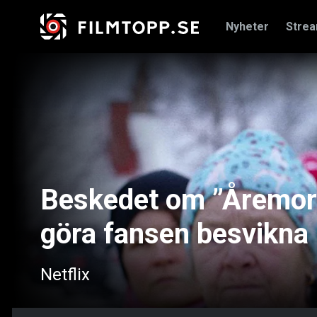
Nyheter
Stre
Beskedet om ”Åremor
göra fansen besvikna
Netflix