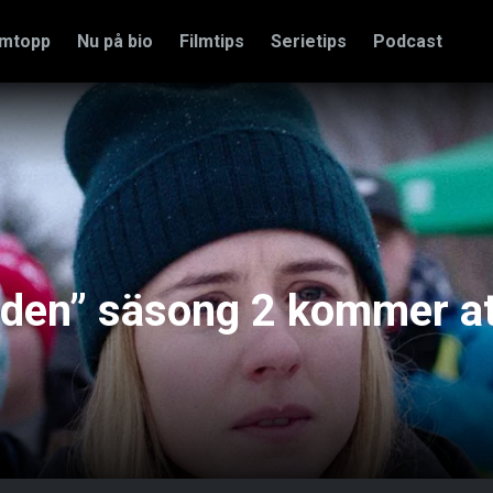
amtopp
Nu på bio
Filmtips
Serietips
Podcast
den” säsong 2 kommer at