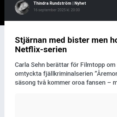
Thindra Rundström
|
Nyhet
16 september 2025 kl. 20:00
Stjärnan med bister men h
Netflix-serien
Carla Sehn berättar för Filmtopp om
omtyckta fjällkriminalserien ”Årem
säsong två kommer oroa fansen – m