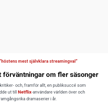
r ”höstens mest självklara streamingval”
 förväntningar om fler säsonger
ritiker- och, framför allt, en publiksuccé som
de ut till
Netflix
-användare världen över och
ramgångsrika dramaserier i år.