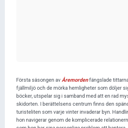
Första säsongen av
Åremorden
fängslade tittarn
fjällmiljö och de mörka hemligheter som döljer si
böcker, utspelar sig i samband med att en rad mys
skidorten. I berättelsens centrum finns den spänd
turisteliten som varje vinter invaderar byn. Handl
hon navigerar genom de komplicerade relationer
som hon har sina personliga problem att hantera.