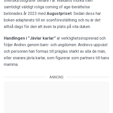
svenska biografer senare i år. Waldens mörka men
samtidigt väldigt roliga coming of age-berättelse
belönades år 2023 med
Augustpriset
. Sedan dess har
boken adapterats till en scenföreställning och nu är det
alltså dags för den att även ta plats på vita duken.
Handlingen i ”Jävlar karlar”
är verklighetsinspirerad och
följer Andrev genom barn- och ungdomen. Andrevs uppväxt
och personen han formas till präglas starkt av alla de män,
eller snarare jävla karlar, som figurerar som partners till hans
mamma.
ANNONS