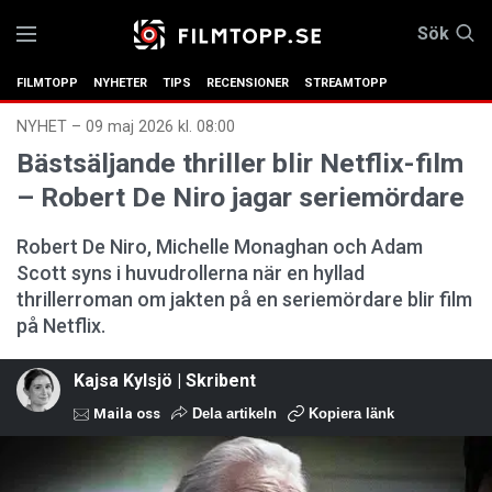
Sök
FILMTOPP
NYHETER
TIPS
RECENSIONER
STREAMTOPP
NYHET
–
09 maj 2026 kl. 08:00
Bästsäljande thriller blir Netflix-film
– Robert De Niro jagar seriemördare
Robert De Niro, Michelle Monaghan och Adam
Scott syns i huvudrollerna när en hyllad
thrillerroman om jakten på en seriemördare blir film
på Netflix.
Kajsa Kylsjö | Skribent
Maila oss
Dela artikeln
Kopiera länk