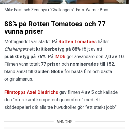
Mike Faist och Zendaya i ”Challengers”. Foto: Warner Bros.
88% på Rotten Tomatoes och 77
vunna priser
Mottagandet var starkt. På
Rotten Tomatoes
håller
Challengers
ett
kritikerbetyg på 88%
följt av ett
publikbetyg på 76%
. På
IMDb
ger användare den
7,0 av 10.
Filmen vann totalt
77 priser
och
nominerades till 152
,
bland annat till
Golden Globe
för bästa film och bästa
originalmanus.
Filmtopps Axel Diedrichs
gav filmen
4 av 5
och kallade
den ”oförskämt kompetent genomförd” med ett
skådespeleri där alla tre huvudroller gör ”ett starkt jobb”.
ANNONS