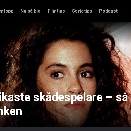
amtopp
Nu på bio
Filmtips
Serietips
Podcast
rikaste skådespelare – så
nken