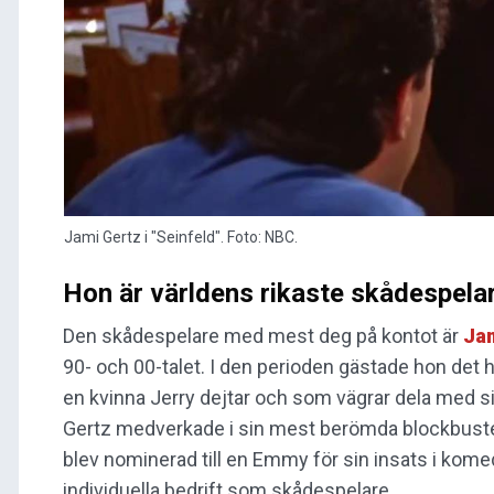
Jami Gertz i "Seinfeld". Foto: NBC.
Hon är världens rikaste skådespela
Den skådespelare med mest deg på kontot är
Ja
90- och 00-talet. I den perioden gästade hon det 
en kvinna Jerry dejtar och som vägrar dela med sig
Gertz medverkade i sin mest berömda blockbust
blev nominerad till en Emmy för sin insats i kom
individuella bedrift som skådespelare.