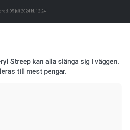
erad:
05 juli 2024 kl. 12:24
yl Streep kan alla slänga sig i väggen.
eras till mest pengar.