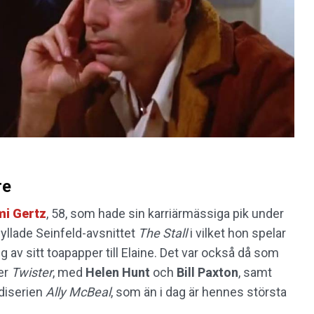
re
mi Gertz
, 58, som hade sin karriärmässiga pik under
hyllade Seinfeld-avsnittet
The Stall
i vilket hon spelar
 av sitt toapapper till Elaine. Det var också då som
er
Twister
, med
Helen
Hunt
och
Bill Paxton
, samt
ediserien
Ally McBeal
, som än i dag är hennes största