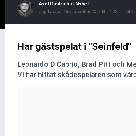
Axel Diedrichs
|
Nyhet
Uppdaterad: 18 september 2024 kl. 14:23
Public
Har gästspelat i "Seinfeld"
Leonardo DiCaprio, Brad Pitt och Mer
Vi har hittat skådespelaren som värd