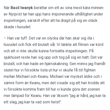
När
Basil Iwanyk
berättar om ett av sina mest kära minnen
av Nyqvist tar han upp hans imponerande uthållighet under
inspelningen, särskilt efter att ha dragit på sig en otäck
skada i huvudet.
– Han var tuff. Det var en olycka där han skar sig illa i
huvudet och fick ett brutalt sår. Vi tänkte att filmen var körd
och att vi inte skulle kunna fortsätta inspelningen. På
sjukhuset reste han sig upp och tog på sig en hatt. Det var
brutalt, och han hade en hjärnskakning. Sen minns jag framåt
slutet hur vi försökte lista ut hur vi skulle få till fighten
mellan Michael och Keanu. Michael var mycket äldre och i
sämre form än Keanu, men det visade sig att han trodde att
vi försökte komma fram till hur vi kunde göra det scenen
mer lämpad för Keanu. Han var liksom "jag är hård, jag kan ta
ett slag, jag kan ta vad som helst".