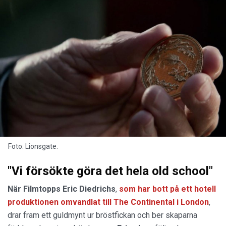
Foto: Lionsgate.
"Vi försökte göra det hela old school"
När Filmtopps Eric Diedrichs
,
som har bott på ett hotell
produktionen omvandlat till The Continental i London
,
drar fram ett guldmynt ur bröstfickan och ber skaparna