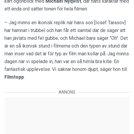
kärt ögonblick med
Michael Nyqvist
, där hans karaktär med
ett enda ord sätter tonen för hela filmen:
– Jag minns en ikonisk replik när hans son [Iosef Tarasov]
har hamnat i trubbel och han får ett samtal där de säger att
han jävlats med fel gubbe, och Michael bara säger "Oh". Det
är en så ikonisk stund i filmerna och den typen av stund där
man inser vad det är för typ av film man kollar på. Jag minns
dagen när vi spelade in, han var en så himla bra kille. En
fantastisk upplevelse. Vi saknar honom djupt, säger hon till
Filmtopp
.
ANNONS