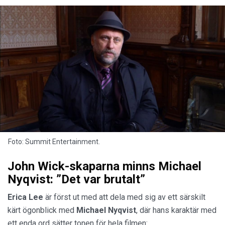
Foto: Summit Entertainment.
John Wick-skaparna minns Michael
Nyqvist: ”Det var brutalt”
Erica Lee
är först ut med att dela med sig av ett särskilt
kärt ögonblick med
Michael Nyqvist
, där hans karaktär med
ett enda ord sätter tonen för hela filmen: