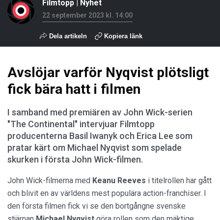
Filmtopp
|
Nyhet
22 september 2023 kl. 14:00
Dela artikeln
Kopiera länk
Avslöjar varför Nyqvist plötsligt
fick bära hatt i filmen
I samband med premiären av John Wick-serien
"The Continental" intervjuar Filmtopp
producenterna Basil Iwanyk och Erica Lee som
pratar kärt om Michael Nyqvist som spelade
skurken i första John Wick-filmen.
John Wick-filmerna med
Keanu Reeves
i titelrollen har gått
och blivit en av världens mest populära action-franchiser. I
den första filmen fick vi se den bortgångne svenske
stjärnan
Michael Nyqvist
göra rollen som den mäktige