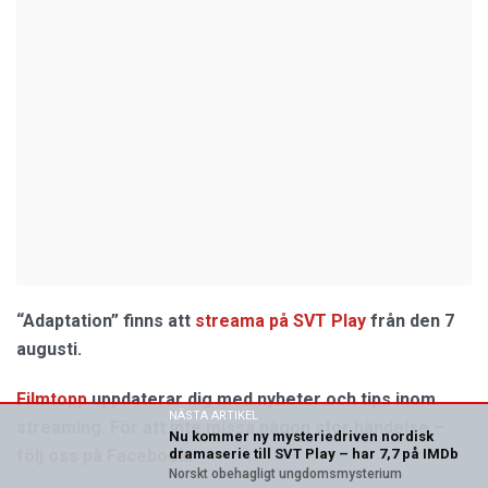
“Adaptation” finns att
streama på SVT Play
från den 7
augusti.
Filmtopp
uppdaterar dig med nyheter och tips inom
NÄSTA ARTIKEL
streaming. För att inte missa någon stor händelse –
Nu kommer ny mysteriedriven nordisk
följ oss på Facebook
.
dramaserie till SVT Play – har 7,7 på IMDb
Norskt obehagligt ungdomsmysterium