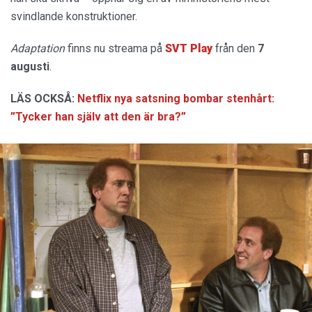
svindlande konstruktioner.
Adaptation
finns nu streama på
SVT Play
från den
7
augusti
.
LÄS OCKSÅ:
Netflix nya satsning bombar stenhårt:
”Tycker han själv att den är bra?”