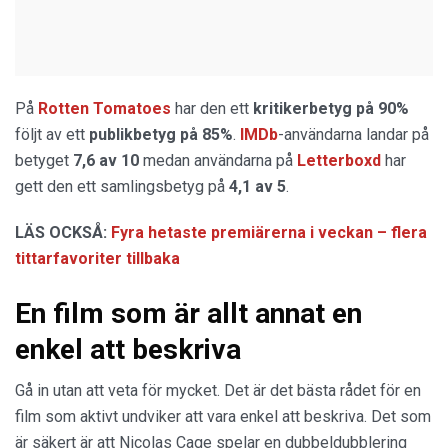
På
Rotten Tomatoes
har den ett
kritikerbetyg på 90%
följt av ett
publikbetyg på 85%
.
IMDb
-användarna landar på
betyget
7,6 av 10
medan användarna på
Letterboxd
har
gett den ett samlingsbetyg på
4,1 av 5
.
LÄS OCKSÅ:
Fyra hetaste premiärerna i veckan – flera
tittarfavoriter tillbaka
En film som är allt annat en
enkel att beskriva
Gå in utan att veta för mycket. Det är det bästa rådet för en
film som aktivt undviker att vara enkel att beskriva. Det som
är säkert är att Nicolas Cage spelar en dubbeldubblering