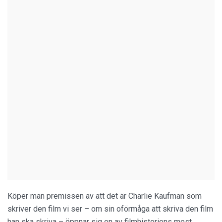
Köper man premissen av att det är Charlie Kaufman som
skriver den film vi ser – om sin oförmåga att skriva den film
han ska skriva – öppnar sig en av filmhistoriens mest