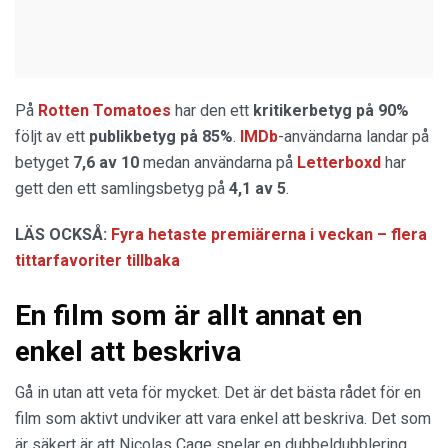
På
Rotten Tomatoes
har den ett
kritikerbetyg på 90%
följt av ett
publikbetyg på 85%
.
IMDb
-användarna landar på
betyget
7,6 av 10
medan användarna på
Letterboxd
har
gett den ett samlingsbetyg på
4,1 av 5
.
LÄS OCKSÅ:
Fyra hetaste premiärerna i veckan – flera
tittarfavoriter tillbaka
En film som är allt annat en
enkel att beskriva
Gå in utan att veta för mycket. Det är det bästa rådet för en
film som aktivt undviker att vara enkel att beskriva. Det som
är säkert är att Nicolas Cage spelar en dubbeldubblering