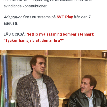
svindlande konstruktioner.
Adaptation
finns nu streama på
SVT Play
från den
7
augusti
.
LÄS OCKSÅ:
Netflix nya satsning bombar stenhårt:
”Tycker han själv att den är bra?”