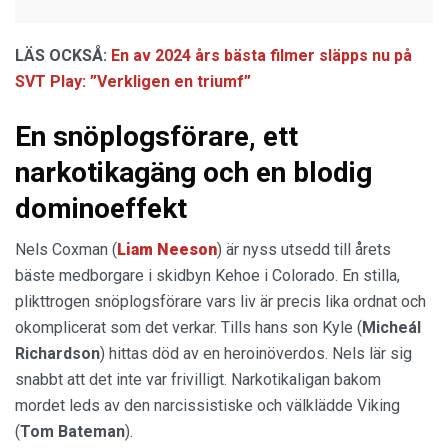
LÄS OCKSÅ:
En av 2024 års bästa filmer släpps nu på
SVT Play: ”Verkligen en triumf”
En snöplogsförare, ett
narkotikagäng och en blodig
dominoeffekt
Nels Coxman (
Liam Neeson
) är nyss utsedd till årets
bäste medborgare i skidbyn Kehoe i Colorado. En stilla,
plikttrogen snöplogsförare vars liv är precis lika ordnat och
okomplicerat som det verkar. Tills hans son Kyle (
Micheál
Richardson
) hittas död av en heroinöverdos. Nels lär sig
snabbt att det inte var frivilligt. Narkotikaligan bakom
mordet leds av den narcissistiske och välklädde Viking
(
Tom Bateman
).