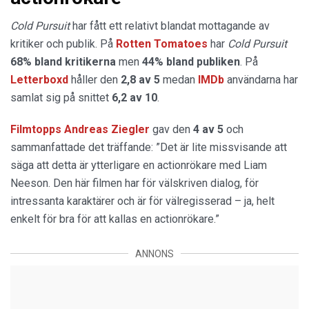
Cold Pursuit
har fått ett relativt blandat mottagande av
kritiker och publik. På
Rotten Tomatoes
har
Cold Pursuit
68% bland kritikerna
men
44% bland publiken
. På
Letterboxd
håller den
2,8 av 5
medan
IMDb
användarna har
samlat sig på snittet
6,2 av 10
.
Filmtopps Andreas Ziegler
gav den
4 av 5
och
sammanfattade det träffande: ”Det är lite missvisande att
säga att detta är ytterligare en actionrökare med Liam
Neeson. Den här filmen har för välskriven dialog, för
intressanta karaktärer och är för välregisserad – ja, helt
enkelt för bra för att kallas en actionrökare.”
ANNONS