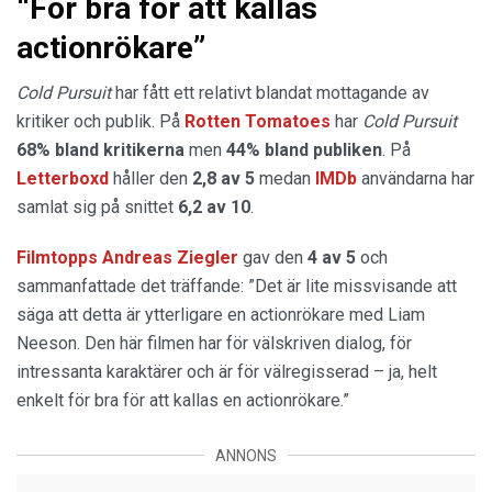
“För bra för att kallas
actionrökare”
Cold Pursuit
har fått ett relativt blandat mottagande av
kritiker och publik. På
Rotten Tomatoes
har
Cold Pursuit
68% bland kritikerna
men
44% bland publiken
. På
Letterboxd
håller den
2,8 av 5
medan
IMDb
användarna har
samlat sig på snittet
6,2 av 10
.
Filmtopps Andreas Ziegler
gav den
4 av 5
och
sammanfattade det träffande: ”Det är lite missvisande att
säga att detta är ytterligare en actionrökare med Liam
Neeson. Den här filmen har för välskriven dialog, för
intressanta karaktärer och är för välregisserad – ja, helt
enkelt för bra för att kallas en actionrökare.”
ANNONS