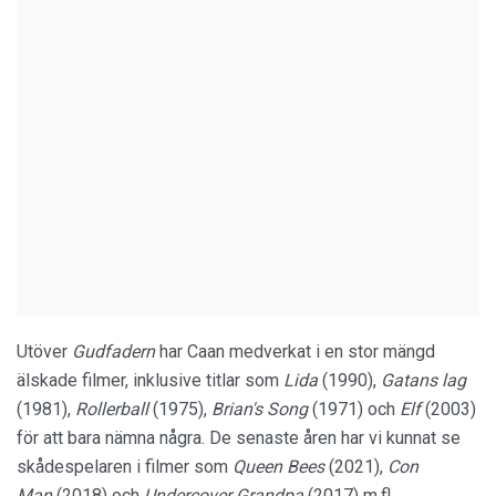
Utöver
Gudfadern
har Caan medverkat i en stor mängd
älskade filmer, inklusive titlar som
Lida
(1990),
Gatans lag
(1981),
Rollerball
(1975),
Brian's Song
(1971) och
Elf
(2003)
för att bara nämna några. De senaste åren har vi kunnat se
skådespelaren i filmer som
Queen Bees
(2021),
Con
Man
(2018) och
Undercover Grandpa
(2017) m.fl.