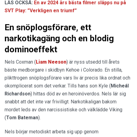
LÄS OCKSÅ:
En av 2024 års bästa filmer släpps nu på
SVT Play: ”Verkligen en triumf”
En snöplogsförare, ett
narkotikagäng och en blodig
dominoeffekt
Nels Coxman (
Liam Neeson
) är nyss utsedd till årets
bäste medborgare i skidbyn Kehoe i Colorado. En stilla,
plikttrogen snöplogsförare vars liv är precis lika ordnat och
okomplicerat som det verkar. Tills hans son Kyle (
Micheál
Richardson
) hittas död av en heroinöverdos. Nels lär sig
snabbt att det inte var frivilligt. Narkotikaligan bakom
mordet leds av den narcissistiske och välklädde Viking
(
Tom Bateman
).
Nels börjar metodiskt arbeta sig upp genom