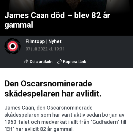
James Caan död – blev 82 år
gammal
Filmtopp
|
Nyhet
07 juli 2022 kl. 19:31
Dela artikeln
Kopiera länk
Den Oscarsnominerade
skådespelaren har avlidit.
James Caan, den Oscarsnominerade
skådespelaren som har varit aktiv sedan början av
1960-talet och medverkat i allt från "Gudfadern" till
"Elf" har avlidit 82 år gammal.