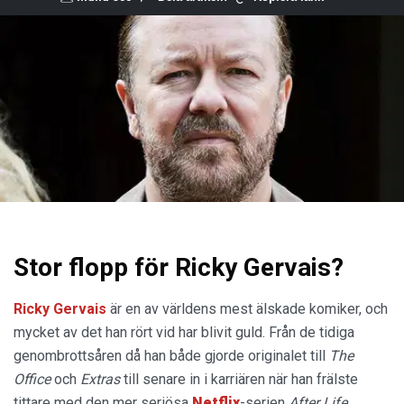
Stor flopp för Ricky Gervais?
Ricky Gervais
är en av världens mest älskade komiker, och
mycket av det han rört vid har blivit guld. Från de tidiga
genombrottsåren då han både gjorde originalet till
The
Office
och
Extras
till senare in i karriären när han frälste
tittare med den mer seriösa
Netflix
-serien
After Life
.