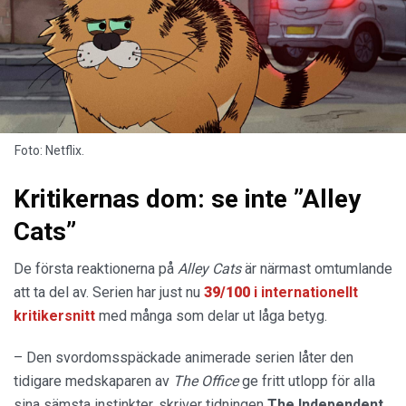
Foto: Netflix.
Kritikernas dom: se inte ”Alley
Cats”
De första reaktionerna på
Alley Cats
är närmast omtumlande
att ta del av. Serien har just nu
39/100
i internationellt
kritikersnitt
med många som delar ut låga betyg.
– Den svordomsspäckade animerade serien låter den
tidigare medskaparen av
The Office
ge fritt utlopp för alla
sina sämsta instinkter, skriver tidningen
The Independent