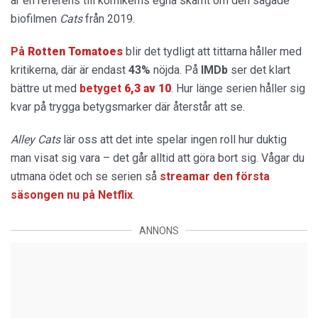
är en referens till komikerns egna skämt om den sågade
biofilmen
Cats
från 2019.
På
Rotten Tomatoes
blir det tydligt att tittarna håller med
kritikerna, där är endast
43%
nöjda. På
IMDb
ser det klart
bättre ut med
betyget
6,3 av 10
. Hur länge serien håller sig
kvar på trygga betygsmarker där återstår att se.
Alley Cats
lär oss att det inte spelar ingen roll hur duktig
man visat sig vara – det går alltid att göra bort sig. Vågar du
utmana ödet och se serien så
streamar den första
säsongen nu på Netflix
.
ANNONS