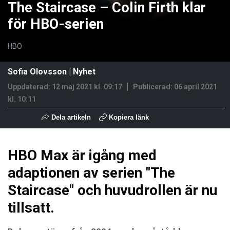
The Staircase – Colin Firth klar
för HBO-serien
HBO
Sofia Olovsson
|
Nyhet
Uppdaterad: 12 maj 2021 kl. 09:17
Publicerad:
06 april 2021
kl. 10:11
Dela artikeln
Kopiera länk
HBO Max är igång med
adaptionen av serien "The
Staircase" och huvudrollen är nu
tillsatt.