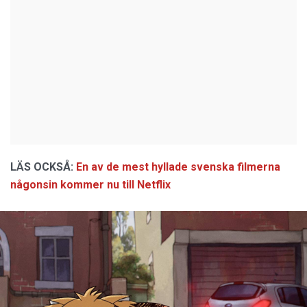
LÄS OCKSÅ:
En av de mest hyllade svenska filmerna
någonsin kommer nu till Netflix