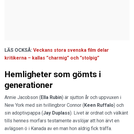
LÄS OCKSÅ:
Veckans stora svenska film delar
kritikerna – kallas ”charmig” och ”stolpig”
Hemligheter som gömts i
generationer
Annie Jacobson (
Ella Rubin
) är sjutton år och uppvuxen i
New York med sin tvillingbror Connor (
Keen Ruffalo
) och
sin adoptivpappa (
Jay Duplass
). Livet är ordnat och välkänt
tills hennes morfars testamente avslöjar att hon ärvt en
avlägsen ö i Kanada av en man hon aldrig fick träffa.