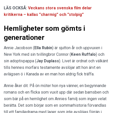
LÄS OCKSÅ:
Veckans stora svenska film delar
kritikerna – kallas ”charmig” och ”stolpig”
Hemligheter som gömts i
generationer
Annie Jacobson (
Ella Rubin
) är sjutton år och uppvuxen i
New York med sin tvillingbror Connor (
Keen Ruffalo
) och
sin adoptivpappa (
Jay Duplass
). Livet är ordnat och välkänt
tills hennes morfars testamente avslöjar att hon ärvt en
avlägsen ö i Kanada av en man hon aldrig fick träffa.
Annie åker dit. På ön möter hon nya vänner, en begynnande
romans och en flicka som vuxit upp där sedan barnsben och
som bär på en hemlighet om Annies familj som ingen velat
berätta. Det som börjar som en sommarhistoria förvandlas
till ett familjedrama med lager som inte avslöjas förrän i