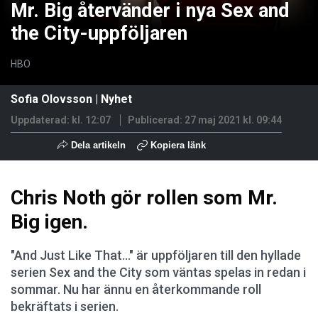
Mr. Big återvänder i nya Sex and
the City-uppföljaren
HBO
Sofia Olovsson
|
Nyhet
Uppdaterad: kl. 12:07
Publicerad:
27 maj 2021 kl. 09:44
Dela artikeln
Kopiera länk
Chris Noth gör rollen som Mr.
Big igen.
"And Just Like That..." är uppföljaren till den hyllade
serien Sex and the City som väntas spelas in redan i
sommar. Nu har ännu en återkommande roll
bekräftats i serien.