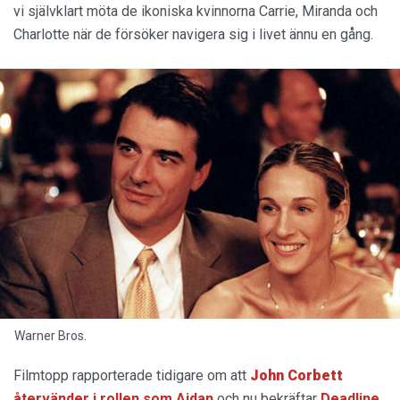
vi självklart möta de ikoniska kvinnorna Carrie, Miranda och
Charlotte när de försöker navigera sig i livet ännu en gång.
Warner Bros.
Filmtopp rapporterade tidigare om att
John Corbett
återvänder i rollen som Aidan
och nu bekräftar
Deadline