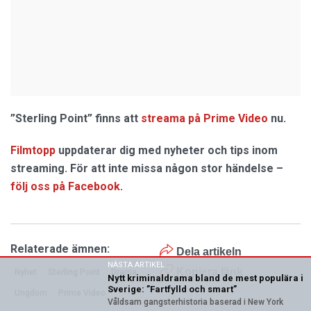
”Sterling Point” finns att
streama på Prime Video
nu.
Filmtopp
uppdaterar dig med nyheter och tips inom
streaming. För att inte missa någon stor händelse –
följ oss på Facebook
.
Relaterade ämnen:
Dela artikeln
NÄSTA ARTIKEL
Kopiera länk
Nyhet
Sterling Point
Drama
Nytt kriminaldrama bland de mest populära i
Sverige: ”Fartfylld och smart”
Ungdom
Prime Video
Våldsam gangsterhistoria baserad i New York