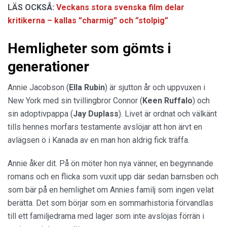
LÄS OCKSÅ:
Veckans stora svenska film delar
kritikerna – kallas ”charmig” och ”stolpig”
Hemligheter som gömts i
generationer
Annie Jacobson (
Ella Rubin
) är sjutton år och uppvuxen i
New York med sin tvillingbror Connor (
Keen Ruffalo
) och
sin adoptivpappa (
Jay Duplass
). Livet är ordnat och välkänt
tills hennes morfars testamente avslöjar att hon ärvt en
avlägsen ö i Kanada av en man hon aldrig fick träffa.
Annie åker dit. På ön möter hon nya vänner, en begynnande
romans och en flicka som vuxit upp där sedan barnsben och
som bär på en hemlighet om Annies familj som ingen velat
berätta. Det som börjar som en sommarhistoria förvandlas
till ett familjedrama med lager som inte avslöjas förrän i