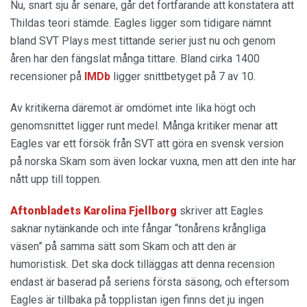
Nu, snart sju år senare, går det fortfarande att konstatera att
Thildas teori stämde. Eagles ligger som tidigare nämnt
bland SVT Plays mest tittande serier just nu och genom
åren har den fängslat många tittare. Bland cirka 1400
recensioner på
IMDb
ligger snittbetyget på 7 av 10.
Av kritikerna däremot är omdömet inte lika högt och
genomsnittet ligger runt medel. Många kritiker menar att
Eagles var ett försök från SVT att göra en svensk version
på norska Skam som även lockar vuxna, men att den inte har
nått upp till toppen.
Aftonbladets Karolina Fjellborg
skriver att Eagles
saknar nytänkande och inte fångar “tonårens krångliga
väsen” på samma sätt som Skam och att den är
humoristisk. Det ska dock tilläggas att denna recension
endast är baserad på seriens första säsong, och eftersom
Eagles är tillbaka på topplistan igen finns det ju ingen