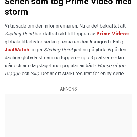
Serien som tog Prime Video med
storm
Vi tipsade om den inför premiären. Nu är det bekräftat att
Sterling Point
har klättrat rakt till toppen av
Prime Videos
globala tittarlistor sedan premiären den
5 augusti
. Enligt
JustWatch
ligger
Sterling Point
just nu på
plats 6
på den
dagliga globala streaming toppen – upp 3 platser sedan
igår och är i dagsläget mer populär än både
House of the
Dragon
och
Silo
. Det är ett starkt resultat för en ny serie.
ANNONS