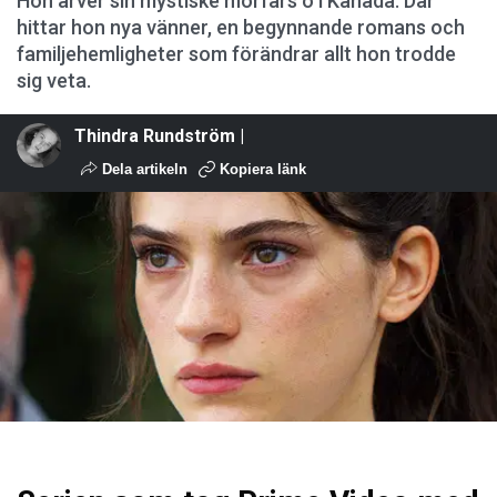
Hon ärver sin mystiske morfars ö i Kanada. Där
hittar hon nya vänner, en begynnande romans och
familjehemligheter som förändrar allt hon trodde
sig veta.
Thindra Rundström |
Dela artikeln
Kopiera länk