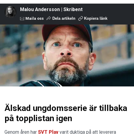
Malou Andersson | Skribent
Maila oss
Dela artikeln
Kopiera länk
Älskad ungdomsserie är tillbaka
på topplistan igen
Genom åren har
SVT Play
varit duktiga på att leverera