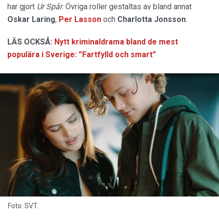
har gjort
Ur Spår
. Övriga roller gestaltas av bland annat
Oskar
Laring
,
Per Lasson
och
Charlotta
Jonsson
.
LÄS OCKSÅ:
Nytt kriminaldrama bland de mest
populära i Sverige: ”Fartfylld och smart”
Foto: SVT.