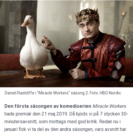
Daniel Radcliffe i "Miracle Workers" säsong 2. Foto: HBO Nordic.
Den första säsongen av komediserien
Miracle Workers
hade premiär den 21 maj 2019. Då bjöds vi på 7 stycken 30-
minutersavsnitt, som mottags med god kritik. Redan nu i
januari fick vi ta del av den andra säsongen, vars avsnitt har