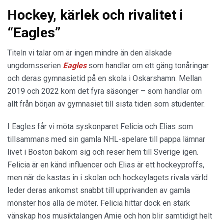
Hockey, kärlek och rivalitet i
“Eagles”
Titeln vi talar om är ingen mindre än den älskade
ungdomsserien
Eagles
som handlar om ett gäng tonåringar
och deras gymnasietid på en skola i Oskarshamn. Mellan
2019 och 2022 kom det fyra säsonger – som handlar om
allt från början av gymnasiet till sista tiden som studenter.
I Eagles får vi möta syskonparet Felicia och Elias som
tillsammans med sin gamla NHL-spelare till pappa lämnar
livet i Boston bakom sig och reser hem till Sverige igen.
Felicia är en känd influencer och Elias är ett hockeyproffs,
men när de kastas in i skolan och hockeylagets rivala värld
leder deras ankomst snabbt till upprivanden av gamla
mönster hos alla de möter. Felicia hittar dock en stark
vänskap hos musiktalangen Amie och hon blir samtidigt helt