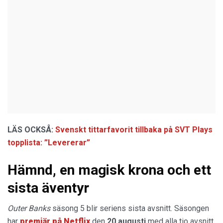
LÄS OCKSÅ:
Svenskt tittarfavorit tillbaka på SVT Plays
topplista: ”Levererar”
Hämnd, en magisk krona och ett
sista äventyr
Outer Banks
säsong 5 blir seriens sista avsnitt. Säsongen
har
premiär på Netflix
den
20 augusti
med alla tio avsnitt