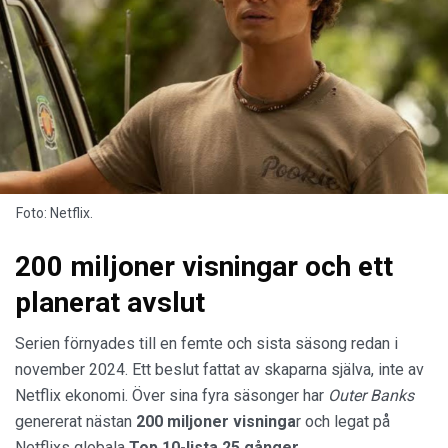
Foto: Netflix.
200 miljoner visningar och ett
planerat avslut
Serien förnyades till en femte och sista säsong redan i
november 2024. Ett beslut fattat av skaparna själva, inte av
Netflix ekonomi. Över sina fyra säsonger har
Outer Banks
genererat nästan
200 miljoner visninga
r och legat på
Netflixs globala
Top 10-lista 25 gånger
.