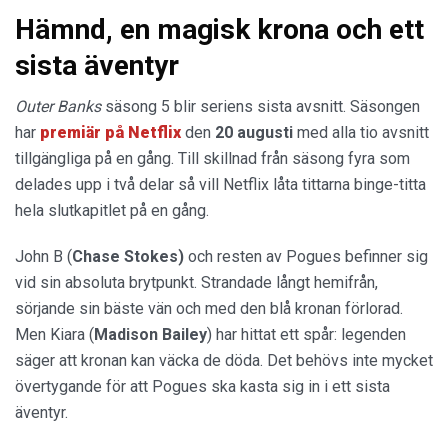
Hämnd, en magisk krona och ett
sista äventyr
Outer Banks
säsong 5 blir seriens sista avsnitt. Säsongen
har
premiär på Netflix
den
20 augusti
med alla tio avsnitt
tillgängliga på en gång. Till skillnad från säsong fyra som
delades upp i två delar så vill Netflix låta tittarna binge-titta
hela slutkapitlet på en gång.
John B (
Chase Stokes)
och resten av Pogues befinner sig
vid sin absoluta brytpunkt. Strandade långt hemifrån,
sörjande sin bäste vän och med den blå kronan förlorad.
Men Kiara (
Madison Bailey
) har hittat ett spår: legenden
säger att kronan kan väcka de döda. Det behövs inte mycket
övertygande för att Pogues ska kasta sig in i ett sista
äventyr.