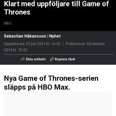
Klart med uppföljare till Game of
Thrones
HBO
Sebastian Håkansson
|
Nyhet
Uppdaterad: 07 juli 2021 kl. 14:33
Publicerad:
30 oktober
2019 kl. 15:02
Dela artikeln
Kopiera länk
Nya Game of Thrones-serien
släpps på HBO Max.