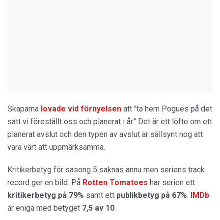
Skaparna
lovade vid förnyelsen
att "ta hem Pogues på det
sätt vi föreställt oss och planerat i år." Det är ett löfte om ett
planerat avslut och den typen av avslut är sällsynt nog att
vara värt att uppmärksamma.
Kritikerbetyg för säsong 5 saknas ännu men seriens track
record ger en bild. På
Rotten Tomatoes
har serien ett
kritikerbetyg på 79%
samt ett
publikbetyg på 67%
.
IMDb
är eniga med betyget
7,5 av 10
.