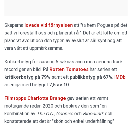
Skaparna
lovade vid förnyelsen
att "ta hem Pogues på det
sätt vi föreställt oss och planerat i år." Det är ett löfte om ett
planerat avslut och den typen av avslut är sällsynt nog att
vara värt att uppmärksamma.
Kritikerbetyg för säsong 5 saknas ännu men seriens track
record ger en bild. På
Rotten Tomatoes
har serien ett
kritikerbetyg på 79%
samt ett
publikbetyg på 67%
.
IMDb
är eniga med betyget
7,5 av 10
.
Filmtopps Charlotte Brange
gav serien ett varmt
mottagande redan 2020 och beskrev den som "en
kombination av
The O.C.
,
Goonies
och
Bloodline
" och
konstaterade att det är "skön och enkel underhållning"