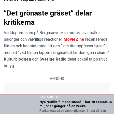
”Det grönaste gräset” delar
kritikerna
Världspremiären på Bergmanveckan möttes av utsålda
salonger och välvilliga reaktioner.
MovieZine
recenserade
filmen och konstaterade att den ”inte återuppfinner hjulet”
men att ”vad filmen tappar i originalitet tar den igen i charm”.
Kulturbloggen
och
Sverige Radio
delar också ut positivt
betyg.
ANNONS
NÄSTA ARTIKEL
Nya Netflix-filmens succé – har streamats 25
miljoner gånger på en vecka
Rankar etta på streamingtjänsten i hela världen