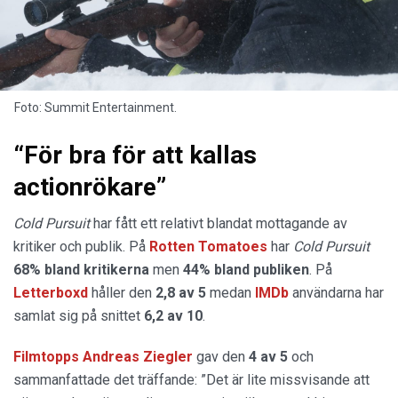
Foto: Summit Entertainment.
“För bra för att kallas
actionrökare”
Cold Pursuit
har fått ett relativt blandat mottagande av
kritiker och publik. På
Rotten Tomatoes
har
Cold Pursuit
68% bland kritikerna
men
44% bland publiken
. På
Letterboxd
håller den
2,8 av 5
medan
IMDb
användarna har
samlat sig på snittet
6,2 av 10
.
Filmtopps Andreas Ziegler
gav den
4 av 5
och
sammanfattade det träffande: ”Det är lite missvisande att