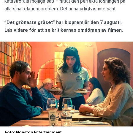
katastrofala möjliga sätt – hittat den perfekta lösningen på
alla sina relationsproblem. Det är naturligtvis inte sant.
”Det grönaste gräset” har biopremiär den 7 augusti.
Läs vidare för att se kritikernas omdömen av filmen.
Foto: Nonstop Entertainment.