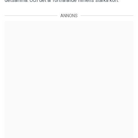
detsamma. Och det är fortfarande filmens starka kort.
ANNONS