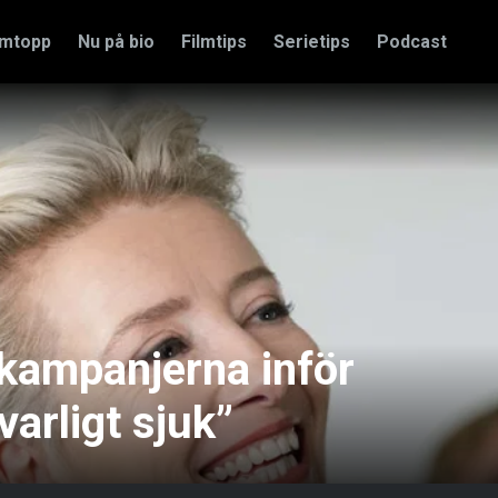
amtopp
Nu på bio
Filmtips
Serietips
Podcast
ampanjerna inför
varligt sjuk”