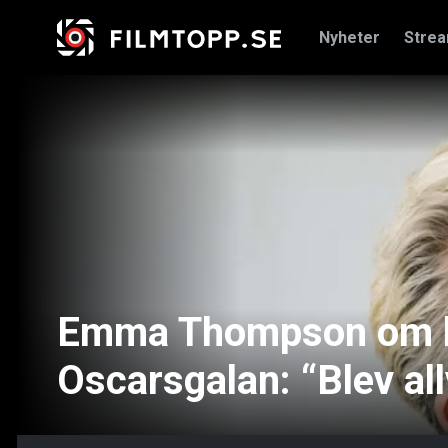
Nyheter
Stre
Emma Thompson om k
Oscarsgalan: “Blev all