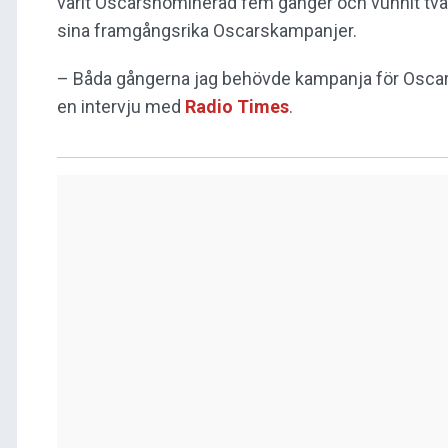
varit Oscarsnominerad fem gånger och vunnit två a
sina framgångsrika Oscarskampanjer.
– Båda gångerna jag behövde kampanja för Oscarsg
en intervju med
Radio Times
.