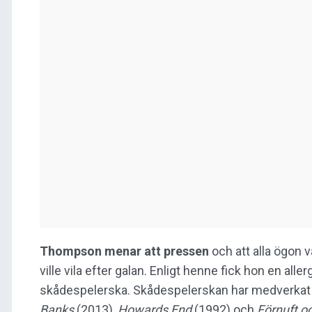
Thompson menar att pressen
och att alla ögon 
ville vila efter galan. Enligt henne fick hon en all
skådespelerska. Skådespelerskan har medverkat
Banks
(2013),
Howards End
(1992) och
Förnuft o