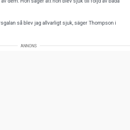
v dem. Hon säger att hon blev sjuk till följd av båda
alan så blev jag allvarligt sjuk, säger Thompson i
ANNONS