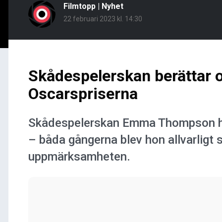
Filmtopp
|
Nyhet
22 februari 2023 kl. 14:30
Skådespelerskan berättar
Oscarspriserna
Skådespelerskan Emma Thompson har 
– båda gångerna blev hon allvarligt 
uppmärksamheten.