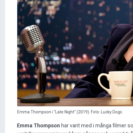
Emma Thompson i "Late Night" (2019). Foto: Lucky Dogs.
Emma Thompson
har varit med i många filmer s