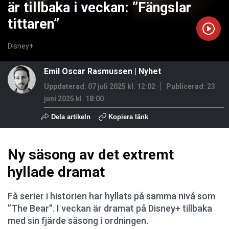
är tillbaka i veckan: ”Fängslar
tittaren”
Disney+
Emil Oscar Rasmussen
|
Nyhet
Uppdaterad: 07 juli 2025 kl. 12:02
Publicerad:
23
juni 2025 kl. 18:00
Dela artikeln
Kopiera länk
Ny säsong av det extremt
hyllade dramat
Få serier i historien har hyllats på samma nivå som
”The Bear”. I veckan är dramat på Disney+ tillbaka
med sin fjärde säsong i ordningen.