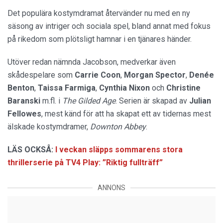
Det populära kostymdramat återvänder nu med en ny
säsong av intriger och sociala spel, bland annat med fokus
på rikedom som plötsligt hamnar i en tjänares händer.
Utöver redan nämnda Jacobson, medverkar även
skådespelare som
Carrie Coon
,
Morgan Spector
,
Denée
Benton
,
Taissa Farmiga
,
Cynthia Nixon
och
Christine
Baranski
m.fl. i
The Gilded Age
. Serien är skapad av
Julian
Fellowes
, mest känd för att ha skapat ett av tidernas mest
älskade kostymdramer,
Downton Abbey
.
LÄS OCKSÅ:
I veckan släpps sommarens stora
thrillerserie på TV4 Play: ”Riktig fullträff”
ANNONS