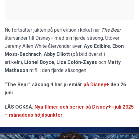
Nu fortsätter jakten på perfektion i köket när
The Bear
återvänder till Disney+ med sin fjärde säsong. Utöver
Jeremy Allen White återvänder även
Ayo Edibire
,
Ebon
Moss-Bachrach
,
Abby Elliott
(på bild överst i
artikeln),
Lionel Boyce
,
Liza Colón-Zayas
och
Matty
Matheson
m.fl. i den fjärde säsongen.
”The Bear” säsong 4 har premiär
på Disney+
den 26
juni.
LÄS OCKSÅ:
Nya filmer och serier på Disney+ i juli 2025
– månadens höjdpunkter