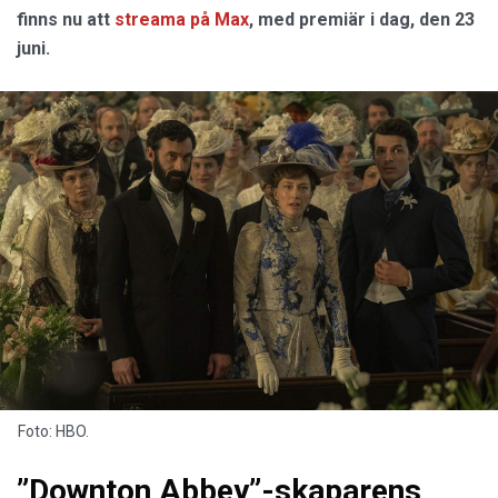
finns nu att
streama på Max
, med premiär i dag, den 23
juni.
Foto: HBO.
”Downton Abbey”-skaparens