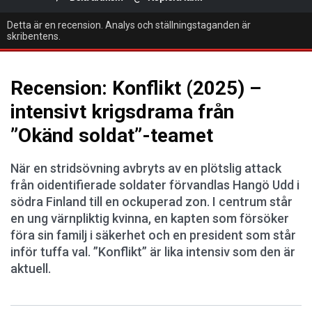
Detta är en recension. Analys och ställningstaganden är
skribentens.
Recension: Konflikt (2025) –
intensivt krigsdrama från
”Okänd soldat”-teamet
När en stridsövning avbryts av en plötslig attack
från oidentifierade soldater förvandlas Hangö Udd i
södra Finland till en ockuperad zon. I centrum står
en ung värnpliktig kvinna, en kapten som försöker
föra sin familj i säkerhet och en president som står
inför tuffa val. ”Konflikt” är lika intensiv som den är
aktuell.