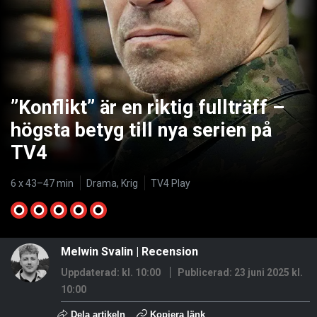
”Konflikt” är en riktig fullträff –
högsta betyg till nya serien på
TV4
6 x 43–47 min
Drama, Krig
TV4 Play
Melwin Svalin
|
Recension
Uppdaterad: kl. 10:00
Publicerad:
23 juni 2025 kl.
10:00
Dela artikeln
Kopiera länk