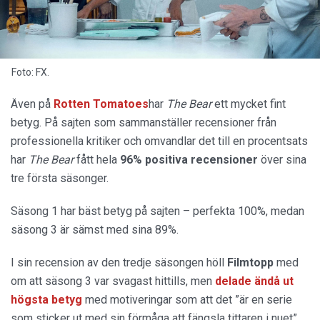
Foto: FX.
Även på
Rotten Tomatoes
har
The Bear
ett mycket fint
betyg. På sajten som sammanställer recensioner från
professionella kritiker och omvandlar det till en procentsats
har
The Bear
fått hela
96% positiva recensioner
över sina
tre första säsonger.
Säsong 1 har bäst betyg på sajten – perfekta 100%, medan
säsong 3 är sämst med sina 89%.
I sin recension av den tredje säsongen höll
Filmtopp
med
om att säsong 3 var svagast hittills, men
delade ändå ut
högsta betyg
med motiveringar som att det ”är en serie
som sticker ut med sin förmåga att fängsla tittaren i nuet”