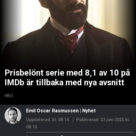
Prisbelönt serie med 8,1 av 10 på
IMDb är tillbaka med nya avsnitt
HBO
Emil Oscar Rasmussen
|
Nyhet
Uppdaterad: kl. 08:14
Publicerad:
23 juni 2025 kl.
08:13