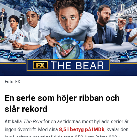
Foto: FX.
En serie som höjer ribban och
slår rekord
Att kalla
The Bear
för en av tidernas mest hyllade serier är
ingen överdrift. Med sina
8,5 i betyg på IMDb
, kvalar den