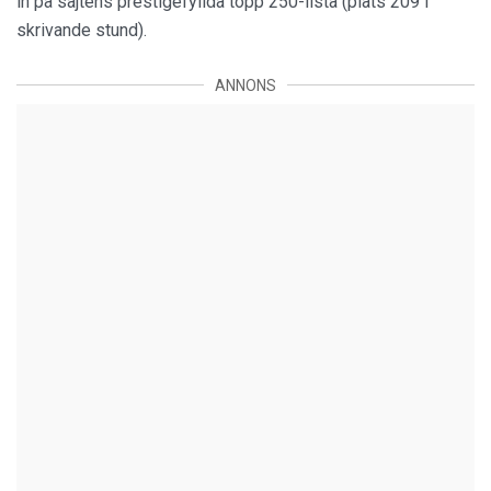
in på sajtens prestigefyllda topp 250-lista (plats 209 i
skrivande stund).
ANNONS