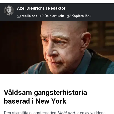
Axel Diedrichs | Redaktör
Maila oss
Dela artikeln
Kopiera länk
Våldsam gangsterhistoria
baserad i New York
Den stjärntäta gangsterserien
MobLand
är en av världens