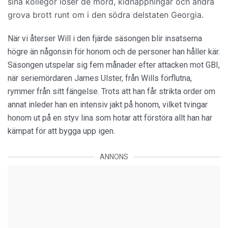
sina kollegor löser de mord, kidnappningar och andra
grova brott runt om i den södra delstaten Georgia.
När vi återser Will i den fjärde säsongen blir insatserna
högre än någonsin för honom och de personer han håller kär.
Säsongen utspelar sig fem månader efter attacken mot GBI,
när seriemördaren James Ulster, från Wills förflutna,
rymmer från sitt fängelse. Trots att han får strikta order om
annat inleder han en intensiv jakt på honom, vilket tvingar
honom ut på en styv lina som hotar att förstöra allt han har
kämpat för att bygga upp igen.
ANNONS