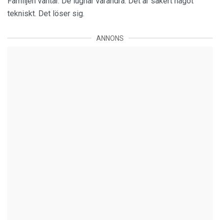
Familjen väntar. De lugnar varandra. Det är säkert något
tekniskt. Det löser sig.
ANNONS