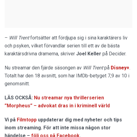
–
Will Trent
fortsätter att fördjupa sig i sina karaktärers liv
och psyken, vilket förvandlar serien till ett av de bästa
karaktärsdrivna dramerna, skriver
Joel Keller
på Decider.
Nu streamar den fjärde säsongen av
Will Trent
på
Disney+
.
Totalt har den 18 avsnitt, som har IMDb-betyget 7,9 av 10 i
genomsnitt.
LÄS OCKSÅ:
Nu streamar nya thrillerserien
”Morpheus” – advokat dras in i kriminell värld
Vi på
Filmtopp
uppdaterar dig med nyheter och tips
inom streaming. För att inte missa någon stor
händelse –
följ oss på Facebook
.