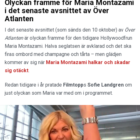
Olyckan framme för Maria Montazami
i det senaste avsnittet av Över
Atlanten
I det senaste avsnittet (som sänds den 10 oktober) av
Över
Atlanten
är olyckan framme för den tidigare Hollywoodfrun
Maria Montazami. Halva seglatsen är avklarad och det ska
firas ombord med champagne och tårta – men glädjen
kommer av sig när
Maria Montazami halkar och skadar
sig otäckt
.
Redan tidigare i år pratade
Filmtopp
s
Sofie Landgren
om
just olyckan som Maria var med om i programmet.