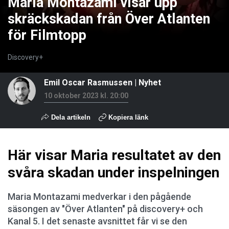
Maria Montazami visar upp
skräckskadan från Över Atlanten
för Filmtopp
Discovery+
Emil Oscar Rasmussen
|
Nyhet
10 oktober 2023 kl. 20:00
Dela artikeln
Kopiera länk
Här visar Maria resultatet av den
svåra skadan under inspelningen
Maria Montazami medverkar i den pågående
säsongen av "Över Atlanten" på discovery+ och
Kanal 5. I det senaste avsnittet får vi se den