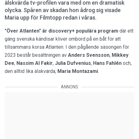
älskvärda tv-profilen vara med om en dramatisk
olycka. Spåren av skadan hon ådrog sig visade
Maria upp för Filmtopp redan i våras.
"Över Atlanten" är discovery+ populära program
där ett
gäng svenska kändisar kliver ombord på en båt för att
tillsammans korsa Atlanten. I den pågående säsongen för
2023 består besättningen av
Anders Svensson
,
Mikkey
Dee
,
Nassim Al Fakir
,
Julia Dufvenius
,
Hans Fahlén
och,
den alltid lika älskvärda,
Maria Montazami
.
ANNONS