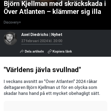
Björn Kjellman med skräckskada i
Över Atlanten – klämmer sig illa
Discovery+
Axel Diedrichs
|
Nyhet
27 februari 2024 kl. 20:00
Dela artikeln
Kopiera länk
"Världens jävla svullnad"
I veckans avsnitt av "Över Atlanten" 2024 råkar
deltagaren Björn Kjellman ut för en olycka som
skadar hans hand på ett mycket obehagligt sätt.