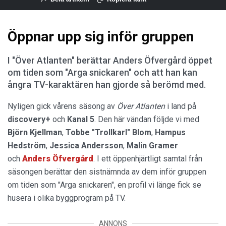
Öppnar upp sig inför gruppen
I "Över Atlanten" berättar Anders Öfvergård öppet
om tiden som "Arga snickaren" och att han kan
ångra TV-karaktären han gjorde så berömd med.
Nyligen gick vårens säsong av
Över Atlanten
i land på
discovery+
och
Kanal 5
. Den här vändan följde vi med
Björn Kjellman
,
Tobbe "Trollkarl" Blom
,
Hampus
Hedström
,
Jessica Andersson
,
Malin Gramer
och
Anders Öfvergård
. I ett öppenhjärtligt samtal från
säsongen berättar den sistnämnda av dem inför gruppen
om tiden som "Arga snickaren", en profil vi länge fick se
husera i olika byggprogram på TV.
ANNONS