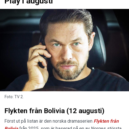
Play i augusti
Foto: TV 2.
Flykten från Bolivia (12 augusti)
Först ut på listan är den norska dramaserien
Flykten från
Bolivia
från 2025, som är baserad på en av Norges största