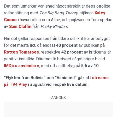
Det som utmärker Vanished något särskilt är dess otroliga
rollbesättning med
The Big Bang Theory
-stjärnan
Kaley
Cuoco
i huvudrollen som Alice, och pojkvännen Tom spelas
av
Sam Claflin
från
Peaky Blinders
.
När det gäller responsen från tittare och kritiker är betyget
för det mesta likt, då endast
40 procent
av publiken på
Rotten Tomatoes
, respektive
42 procent
av kritikerna, är
positivt inställda. Däremot är betyget något högre bland
IMDb:s användare
, med ett snittbetyg på
5,6 av 10
.
”Flykten från Bolivia” och “Vanished” går att
streama
på TV4 Play
i augusti vid respektive datum.
ANNONS